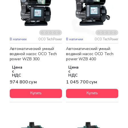
В наличии
OCO TechPower
В наличии
OCO TechPower
Бесплатная доставка
НОВИНКА
НОВИНКА
Автоматический умный
Автоматический умный
водяной насос OCO Tech
водяной насос OCO Tech
power WZB 300
power WZB 400
Цена
Цена
с
с
НДС
НДС
974 800 сум
1 045 700 сум
Купить
Купить