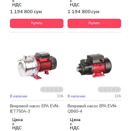
с
с
НДС
НДС
1 194 800 сум
1 194 800 сум
Купить
Купить
В наличии
EPA
В наличии
EPA
Бесплатная доставка
Вихревой насос EPA EVN-
Вихревой насос EPA EVN-
JET750A-3
QB60-4
Цена
Цена
с
с
НДС
НДС