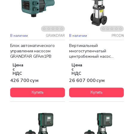
В наличии
GRANDFAR
В наличии
PRODN
Бесплатная доставка
НОВИНКА
Блок автоматического
Вертикальный
управления насосом
многоступенчатый
GRANDFAR GFAm1PB
центробежный насос
PRODN CDL12-121/7
Цена
Цена
с
с
НДС
НДС
426 700 сум
26 607 000 сум
Купить
Купить