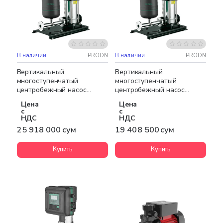
В наличии
PRODN
В наличии
PRODN
Бесплатная доставка
Бесплатная доставка
НОВИНКА
НОВИНКА
Вертикальный
Вертикальный
многоступенчатый
многоступенчатый
центробежный насос
центробежный насос
PRODN CDL16-38/2
PRODN CDL8-74/5
Цена
Цена
с
с
НДС
НДС
25 918 000 сум
19 408 500 сум
Купить
Купить