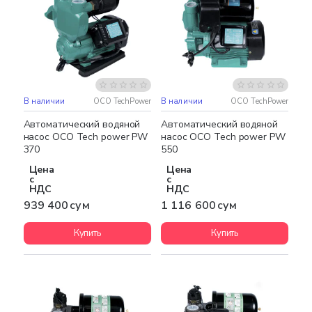
В наличии
OCO TechPower
В наличии
OCO TechPower
Бесплатная доставка
НОВИНКА
НОВИНКА
Автоматический водяной
Автоматический водяной
насос OCO Tech power PW
насос OCO Tech power PW
370
550
Цена
Цена
с
с
НДС
НДС
939 400 сум
1 116 600 сум
Купить
Купить