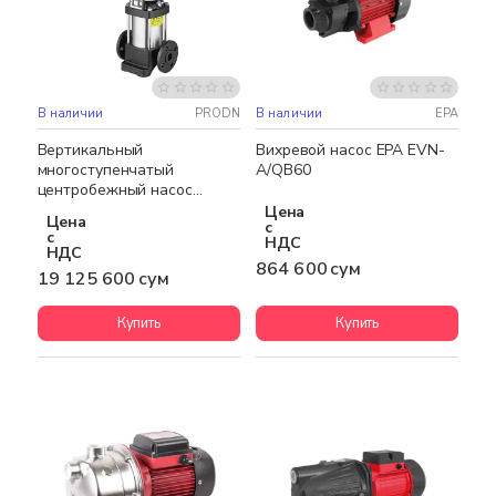
В наличии
PRODN
В наличии
EPA
Бесплатная доставка
НОВИНКА
Вертикальный
Вихревой насос EPA EVN-
многоступенчатый
A/QB60
центробежный насос
PRODN CDL8-88/6
Цена
Цена
с
с
НДС
НДС
864 600 сум
19 125 600 сум
Купить
Купить