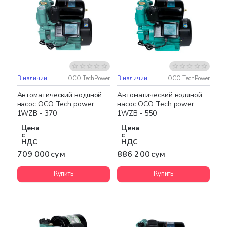
В наличии
OCO TechPower
В наличии
OCO TechPower
НОВИНКА
НОВИНКА
Автоматический водяной
Автоматический водяной
насос OCO Tech power
насос OCO Tech power
1WZB - 370
1WZB - 550
Цена
Цена
с
с
НДС
НДС
709 000 сум
886 200 сум
Купить
Купить