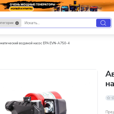
атегории
.
оматический водяной насос EPA EVN-A750-4
А
на
Пред