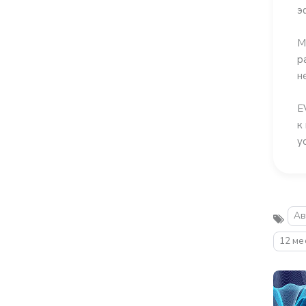
э
М
р
н
E
к
у
Ав
12 ме