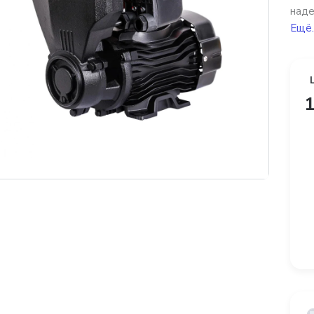
наде
Ещё.
1
платная доставка