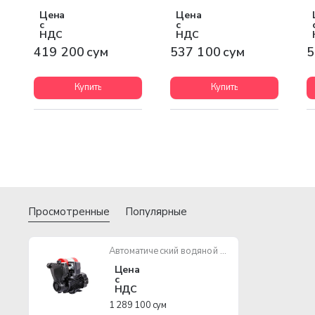
Цена
Цена
с
с
НДС
НДС
419 200 сум
537 100 сум
5
Купить
Купить
Просмотренные
Популярные
Автоматический водяной насос EPA EVN-A750-4
Цена
с
НДС
1 289 100 сум