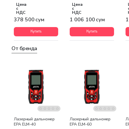
PS-01
Цена
Цена
с
с
НДС
НДС
378 500 сум
1 006 100 сум
1
Купить
Купить
От бренда
Лазерный дальномер
Лазерный дальномер
Л
EPA ELM-40
EPA ELM-60
E