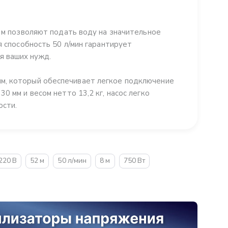
8 м позволяют подать воду на значительное
я способность 50 л/мин гарантирует
я ваших нужд.
м, который обеспечивает легкое подключение
0 мм и весом нетто 13,2 кг, насос легко
ости.
220 В
52 м
50 л/мин
8 м
750 Вт