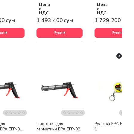
Цена
Цена
с
с
НДС
НДС
00 сум
1 493 400 сум
1 729 200 сум
пить
Купить
Купить
для
Пистолет для
Рулетка EPA ERM-2
 EPA EPP-01
герметики EPA EPP-02
1