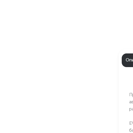
Оп
П
а
р
E
б