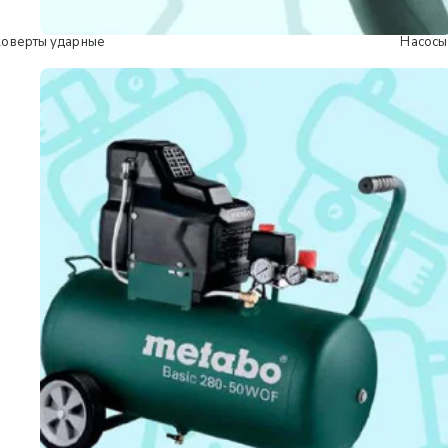
коверты ударные
Насосы