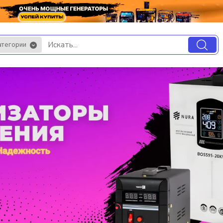
атегории
.