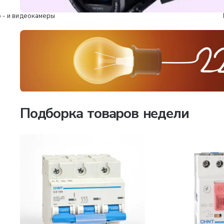
 - и видеокамеры
Подборка товаров недели