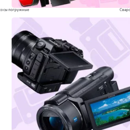
сосы погружные
Свар