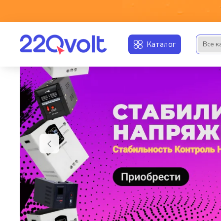
220volt.uz
Каталог
Все к
Искать..