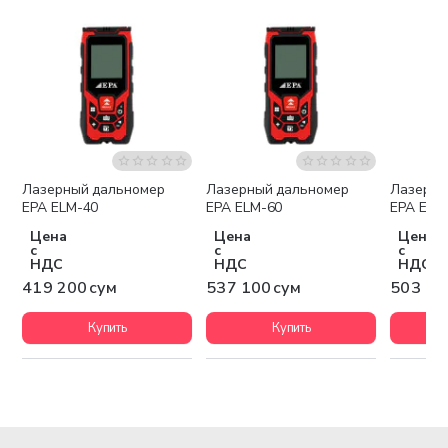
Лазерный дальномер
Лазерный дальномер
Лазерны
EPA ELM-40
EPA ELM-60
EPA ELM
Цена
Цена
Цена
с
с
с
НДС
НДС
НДС
419 200 сум
537 100 сум
503 10
Купить
Купить