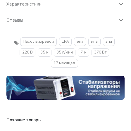
Характеристики
Отзывы
Насос вихревой
EPA
епа
ипа
эпа
220 В
35 м
35 л/мин
7 м
370 Вт
12 месяцев
Похожие товары