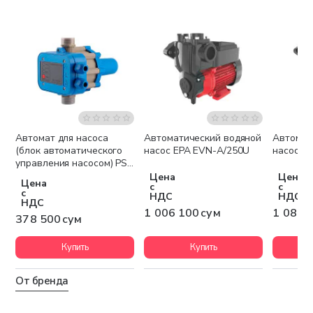
Автомат для насоса
Автоматический водяной
Автомат
Беспла
(блок автоматического
насос EPA EVN-A/250U
насос E
управления насосом) PS-
01
Цена
Цена
Цена
с
с
с
НДС
НДС
НДС
1 006 100 сум
1 084 
378 500 сум
Купить
Купить
От бренда