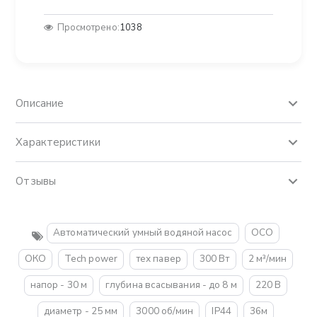
Просмотрено:
1038
Описание
Характеристики
Отзывы
Автоматический умный водяной насос
OCO
ОКО
Tech power
тех павер
300 Вт
2 м³/мин
напор - 30 м
глубина всасывания - до 8 м
220 В
диаметр - 25 мм
3000 об/мин
IP44
36м