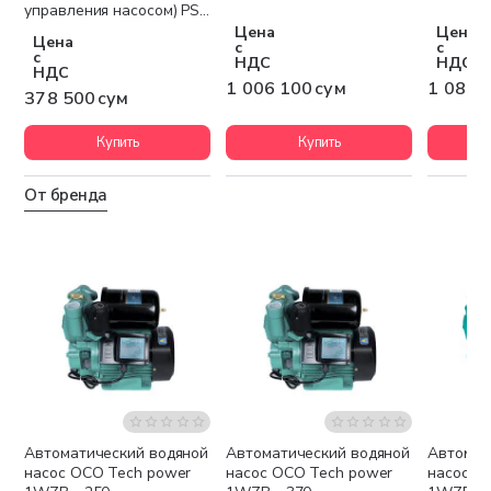
управления насосом) PS-
01
Цена
Цена
Цена
с
с
с
НДС
НДС
НДС
1 006 100 сум
1 084 
378 500 сум
Купить
Купить
От бренда
Автоматический водяной
Автоматический водяной
Автомат
НОВИНКА
НОВИНКА
НОВИН
насос OCO Tech power
насос OCO Tech power
насос O