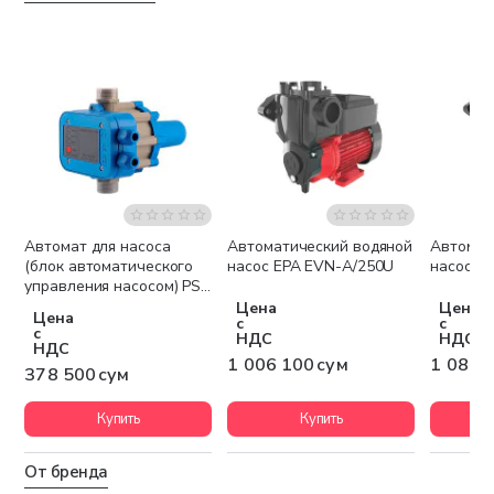
Автомат для насоса
Автоматический водяной
Автомат
Беспла
(блок автоматического
насос EPA EVN-A/250U
насос E
управления насосом) PS-
01
Цена
Цена
Цена
с
с
с
НДС
НДС
НДС
1 006 100 сум
1 084 
378 500 сум
Купить
Купить
От бренда