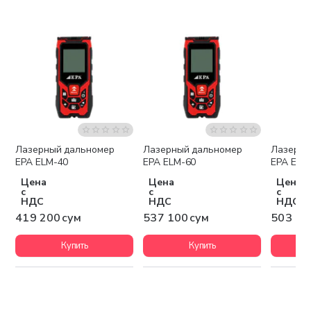
Лазерный дальномер
Лазерный дальномер
Лазерны
EPA ELM-40
EPA ELM-60
EPA ELM
Цена
Цена
Цена
с
с
с
НДС
НДС
НДС
419 200 сум
537 100 сум
503 10
Купить
Купить