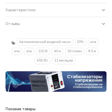
Характеристики
Отзывы
Автоматический водяной насос
EPA
ипа
епа
эпа
220 В
40 м
55 л/мин
8.5 м
650 Вт
12 месяцев
Похожие товары