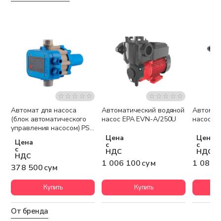
Автомат для насоса
Автоматический водяной
Автомат
Беспла
(блок автоматического
насос EPA EVN-A/250U
насос E
управления насосом) PS-
01
Цена
Цена
Цена
с
с
с
НДС
НДС
НДС
1 006 100 сум
1 084 
378 500 сум
Купить
Купить
От бренда