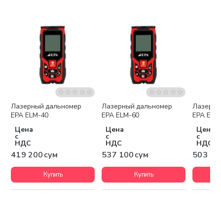
Лазерный дальномер
Лазерный дальномер
Лазерны
EPA ELM-40
EPA ELM-60
EPA ELM
Цена
Цена
Цена
с
с
с
НДС
НДС
НДС
419 200 сум
537 100 сум
503 10
Купить
Купить