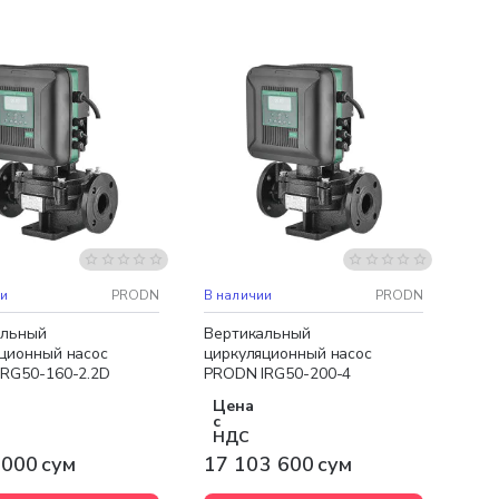
ная доставка
Бесплатная доставка
А
НОВИНКА
ии
PRODN
В наличии
PRODN
альный
Вертикальный
ционный насос
циркуляционный насос
RG50-160-2.2D
PRODN IRG50-200-4
Цена
с
НДС
 000 сум
17 103 600 сум