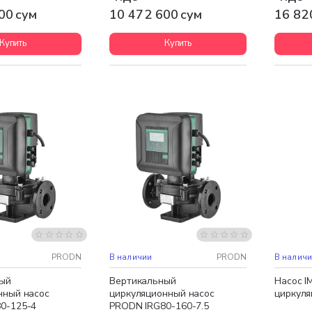
00 сум
10 472 600 сум
16 82
Купить
Купить
доставка
Бесплатная доставка
Бесплат
НОВИНКА
PRODN
В наличии
PRODN
В налич
ый
Вертикальный
Насос I
нный насос
циркуляционный насос
циркуля
0-125-4
PRODN IRG80-160-7.5