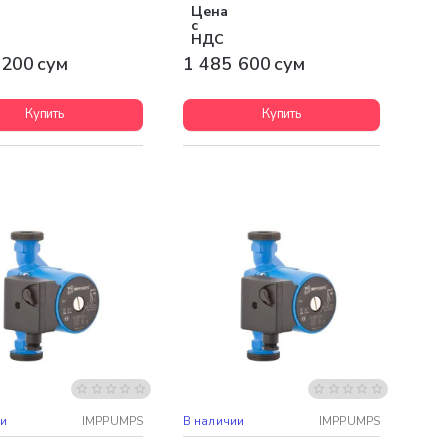
Цена
с
НДС
 200 сум
1 485 600 сум
Купить
Купить
ная доставка
Бесплатная доставка
ии
IMPPUMPS
В наличии
IMPPUMPS