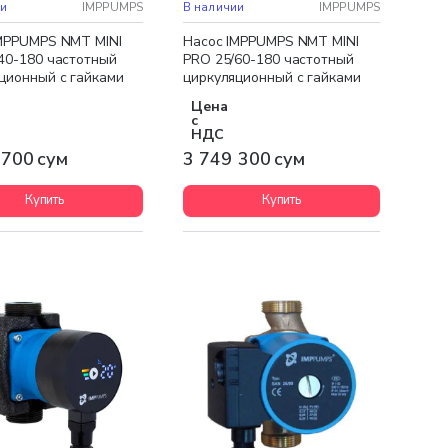
ная доставка
Бесплатная доставка
ии
IMPPUMPS
В наличии
IMPPUMPS
MPPUMPS NMT MINI
Насос IMPPUMPS NMT MINI
40-180 частотный
PRO 25/60-180 частотный
ционный с гайками
циркуляционный с гайками
Цена
с
НДС
 700 сум
3 749 300 сум
Купить
Купить