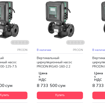
доставка
Бесплатная доставка
Бесплат
НОВИНКА
НОВИНК
PRODN
В наличии
PRODN
В налич
ый
Вертикальный
Вертик
нный насос
циркуляционный насос
циркуля
00-125-7.5
PRODN IRG40-160-2.2
PRODN I
Цена
Цена
с
с
НДС
НДС
00 сум
8 733 500 сум
8 733
Купить
Купить