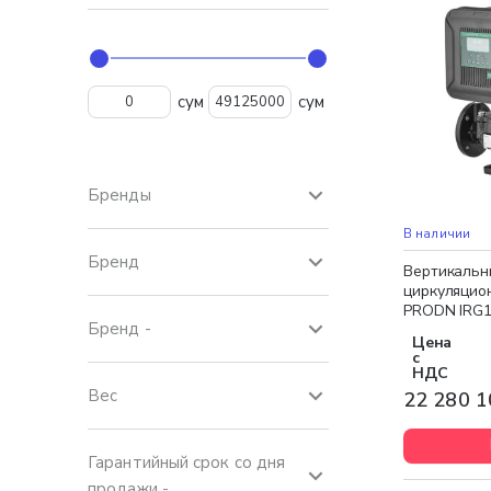
сум
сум
Бренды
Бесплатная 
НОВИНКА
В наличии
Бренд
Вертикальн
циркуляцио
PRODN IRG1
Бренд -
Цена
с
НДС
Вес
22 280 1
Гарантийный срок со дня
продажи -