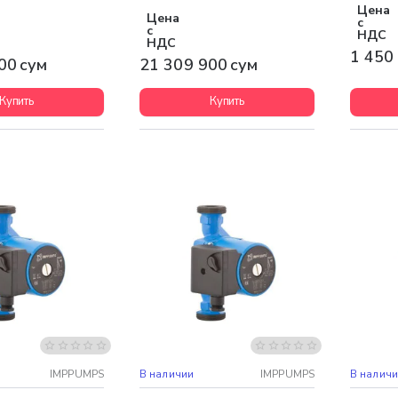
Цена
Цена
с
с
НДС
НДС
1 450
00 сум
21 309 900 сум
Купить
Купить
доставка
Бесплатная доставка
Бесплат
IMPPUMPS
В наличии
IMPPUMPS
В налич