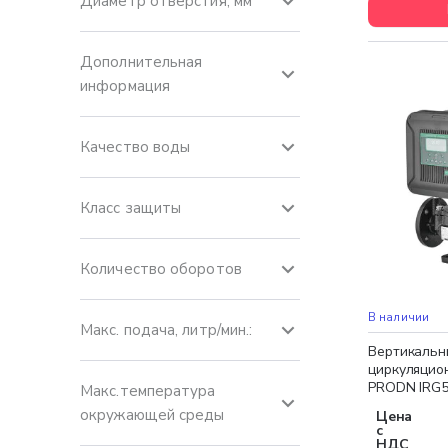
Диаметр отверстия, мм
Дополнительная
информация
Качество воды
Класс защиты
Количество оборотов
Бесплатная 
НОВИНКА
В наличии
Макс. подача, литр/мин.:
Вертикальн
циркуляцио
PRODN IRG5
Макс.температура
окружающей среды
Цена
с
НДС