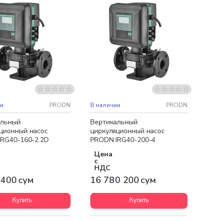
ная доставка
Бесплатная доставка
А
НОВИНКА
ии
PRODN
В наличии
PRODN
альный
Вертикальный
ционный насос
циркуляционный насос
RG40-160-2.2D
PRODN IRG40-200-4
Цена
с
НДС
 400 сум
16 780 200 сум
Купить
Купить