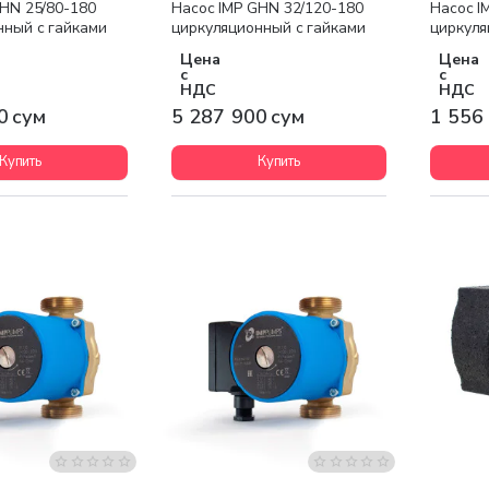
GHN 25/80-180
Насос IMP GHN 32/120-180
Насос I
нный с гайками
циркуляционный с гайками
циркуля
Цена
Цена
с
с
НДС
НДС
0 сум
5 287 900 сум
1 556
Купить
Купить