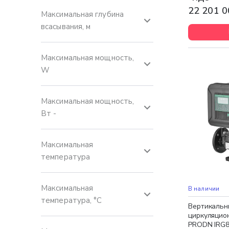
22 201 0
Максимальная глубина
всасывания, м
Максимальная мощность,
W
Максимальная мощность,
Вт -
Максимальная
температура
Бесплатная 
НОВИНКА
Максимальная
В наличии
температура, °C
Вертикальн
циркуляцио
PRODN IRG8