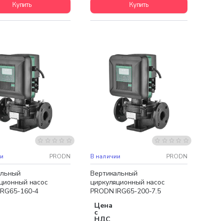
Купить
Купить
ная доставка
Бесплатная доставка
А
НОВИНКА
ии
PRODN
В наличии
PRODN
альный
Вертикальный
ционный насос
циркуляционный насос
IRG65-160-4
PRODN IRG65-200-7.5
Цена
с
НДС