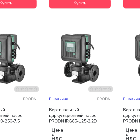
Купить
Купить
доставка
Бесплатная доставка
Бесплат
НОВИНКА
НОВИНК
PRODN
В наличии
PRODN
В налич
ый
Вертикальный
Вертик
нный насос
циркуляционный насос
циркуля
0-250-7.5
PRODN IRG65-125-2.2D
PRODN 
Цена
Цена
с
с
НДС
НДС