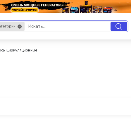
атегории
.
осы циркуляционные