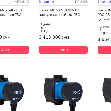
доставка
Бесплатная доставка
Бесплат
IMPPUMPS
В наличии
IMPPUMPS
В налич
AN 20/40-130
Насос IMP SAN 20/60-130
Насос I
нный для ГВС
циркуляционный для ГВС
PRO 25/
циркуля
Цена
Цена
с
с
НДС
НДС
0 сум
3 413 300 сум
3 554
Купить
Купить