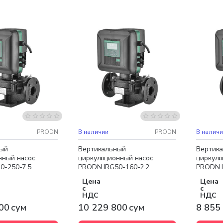
доставка
Бесплатная доставка
Бесплат
НОВИНКА
НОВИНК
PRODN
В наличии
PRODN
В налич
ый
Вертикальный
Вертик
нный насос
циркуляционный насос
циркуля
0-250-7.5
PRODN IRG50-160-2.2
PRODN I
Цена
Цена
с
с
НДС
НДС
00 сум
10 229 800 сум
8 855