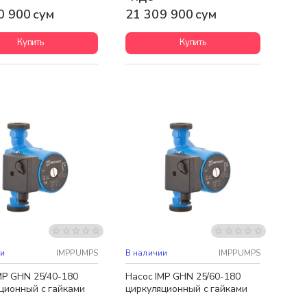
0 900 сум
21 309 900 сум
Купить
Купить
ная доставка
Бесплатная доставка
ии
IMPPUMPS
В наличии
IMPPUMPS
MP GHN 25/40-180
Насос IMP GHN 25/60-180
ционный с гайками
циркуляционный с гайками