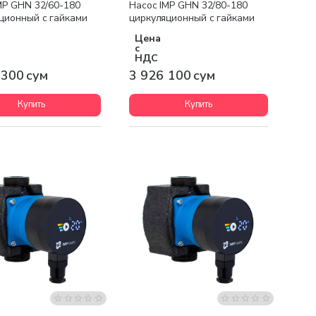
MP GHN 32/60-180
Насос IMP GHN 32/80-180
ционный с гайками
циркуляционный с гайками
Цена
с
НДС
 300 сум
3 926 100 сум
Купить
Купить