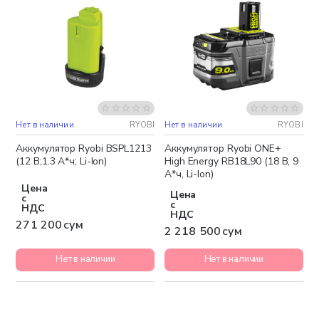
Нет в наличии
RYOBI
Нет в наличии
RYOBI
Бесплатная доставка
Аккумулятор Ryobi BSPL1213
Аккумулятор Ryobi ONE+
(12 В;1.3 А*ч; Li-Ion)
High Energy RB18L90 (18 В, 9
А*ч, Li-Ion)
Цена
Цена
с
с
НДС
НДС
271 200 сум
2 218 500 сум
Нет в наличии
Нет в наличии