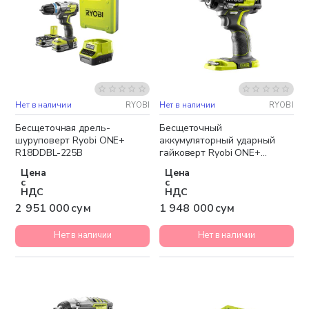
Нет в наличии
RYOBI
Нет в наличии
RYOBI
Бесплатная доставка
Бесплатная доставка
Бесщеточная дрель-
Бесщеточный
шуруповерт Ryobi ONE+
аккумуляторный ударный
R18DDBL-225B
гайковерт Ryobi ONE+
R18iW7-0
Цена
Цена
с
с
НДС
НДС
2 951 000 сум
1 948 000 сум
Нет в наличии
Нет в наличии