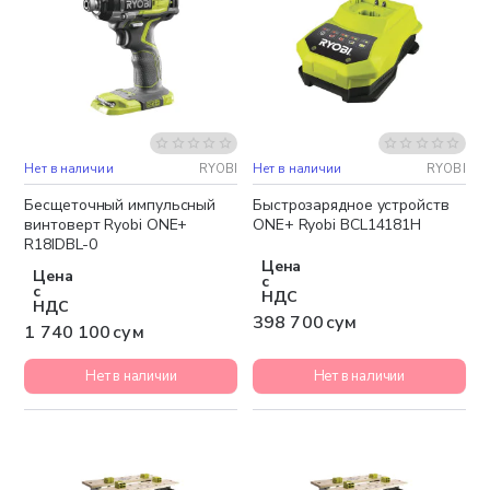
Нет в наличии
RYOBI
Нет в наличии
RYOBI
Бесплатная доставка
Бесщеточный импульсный
Быстрозарядное устройств
винтоверт Ryobi ONE+
ONE+ Ryobi BCL14181H
R18IDBL-0
Цена
Цена
с
с
НДС
НДС
398 700 сум
1 740 100 сум
Нет в наличии
Нет в наличии