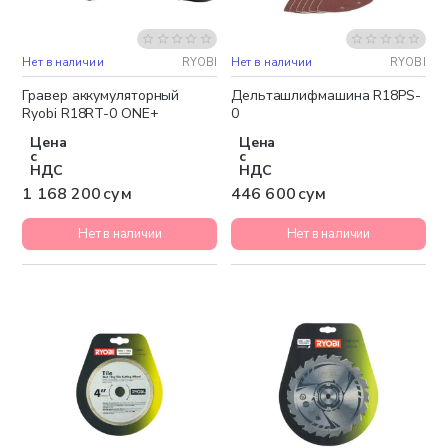
Нет в наличии
RYOBI
Нет в наличии
RYOBI
Бесплатная доставка
Гравер аккумуляторный
Дельташлифмашина R18PS-
Ryobi R18RT-0 ONE+
0
Цена
Цена
с
с
НДС
НДС
1 168 200 сум
446 600 сум
Нет в наличии
Нет в наличии