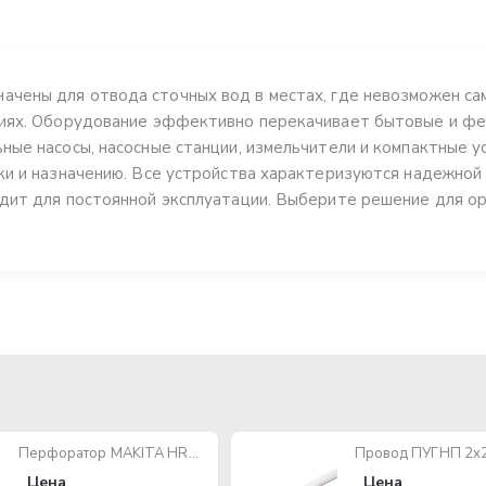
ачены для отвода сточных вод в местах, где невозможен сам
тиях. Оборудование эффективно перекачивает бытовые и фек
ные насосы, насосные станции, измельчители и компактные у
ки и назначению. Все устройства характеризуются надежной
дит для постоянной эксплуатации. Выберите решение для о
Перфоратор MAKITA HR2470 780W SDS-Plus
Цена
Цена