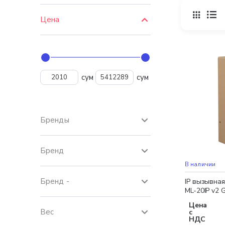
Цена
сум
сум
Бренды
Бренд
Бесплатная 
В наличии
Бренд -
IP вызывная
ML-20IP v2 G
Цена
Вес
с
НДС