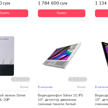
0 сум
1 784 600 сум
1 134
Купить
Купить
Бесплатная доставка
Бесплат
Slinex
В наличии
Slinex
В налич
й звонок Slinex
Видеодомофон Slinex 10, IPS
Видеодо
L-20IP
10", детектор движения,
10", де
сменные панели, белый
сменные