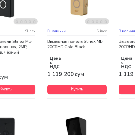
Бесплатная доставка
Бесплат
Slinex
В наличии
Slinex
В налич
нель Slinex ML-
Вызывная панель Slinex ML-
Вызывна
нальная, 2MP,
20CRHD Gold Black
20CRHD 
в, чёрный
Цена
Цена
с
с
НДС
НДС
1 119 200 сум
1 119
сум
Купить
Купить