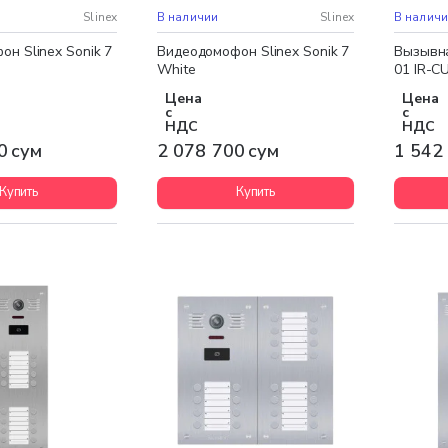
доставка
Бесплатная доставка
Бесплат
Slinex
В наличии
Slinex
В налич
н Slinex Sonik 7
Видеодомофон Slinex Sonik 7
Вызывна
White
01 IR-C
Цена
Цена
с
с
НДС
НДС
0 сум
2 078 700 сум
1 542
Купить
Купить