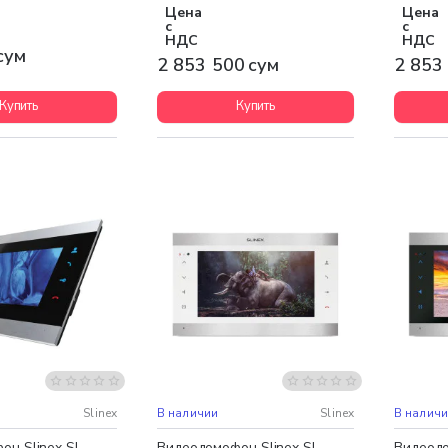
Цена
Цена
с
с
НДС
НДС
сум
2 853 500 сум
2 853
Купить
Купить
доставка
Бесплатная доставка
Бесплат
Slinex
В наличии
Slinex
В налич
н Slinex SL-
Видеодомофон Slinex SL-
Видеодо