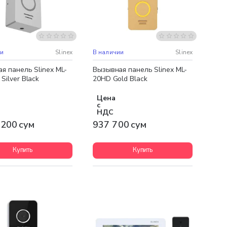
ная доставка
ии
Slinex
В наличии
Slinex
я панель Slinex ML-
Вызывная панель Slinex ML-
Silver Black
20HD Gold Black
Цена
с
НДС
 200 сум
937 700 сум
Купить
Купить