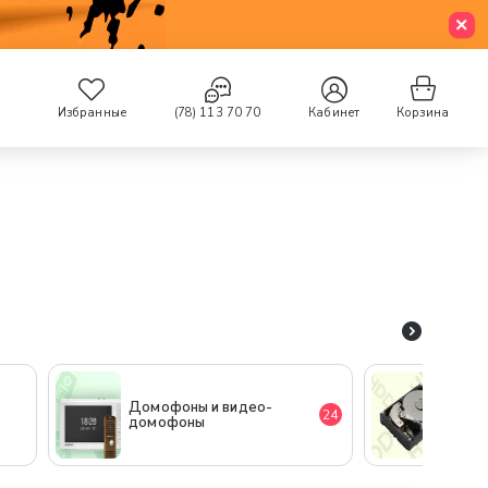
Избранные
(78) 113 70 70
Кабинет
Корзина
Домофоны и видео-
Жестк
24
домофоны
(Нако