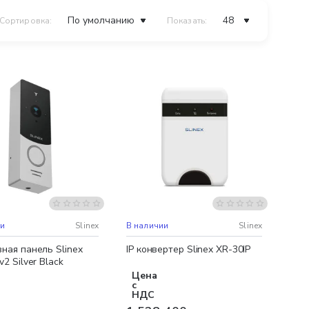
Сортировка:
Показать:
ная доставка
Бесплатная доставка
ии
Slinex
В наличии
Slinex
вная панель Slinex
IP конвертер Slinex XR-30IP
v2 Silver Black
Цена
с
НДС