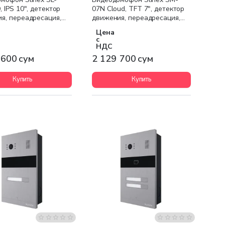
 IPS 10", детектор
07N Cloud, TFT 7", детектор
я, переадресация,
движения, переадресация,
истый чёрный
белый
Цена
с
НДС
 600 сум
2 129 700 сум
Купить
Купить