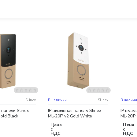
доставка
Бесплатная доставка
Бесплат
Slinex
В наличии
Slinex
В налич
 панель Slinex
IP вызывная панель Slinex
IP вызы
old Black
ML-20IP v2 Gold White
ML-20IP 
Цена
Цена
с
с
НДС
НДС