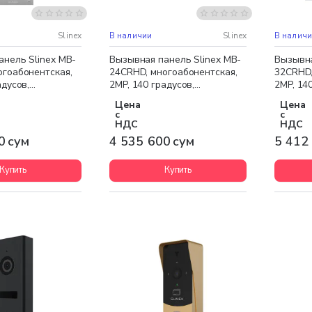
доставка
Бесплатная доставка
Бесплат
Slinex
В наличии
Slinex
В налич
анель Slinex MB-
Вызывная панель Slinex MB-
Вызывна
огоабонентская,
24CRHD, многоабонентская,
32CRHD,
адусов,
2MP, 140 градусов,
2MP, 14
й
серебристый
серебр
Цена
Цена
с
с
НДС
НДС
0 сум
4 535 600 сум
5 412
Купить
Купить