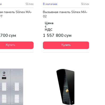
ная доставка
Бесплатная доставка
ии
Slinex
В наличии
Slinex
я панель Slinex MA-
Вызывная панель Slinex MA-
UT
02
Цена
с
НДС
 700 сум
1 557 800 сум
Купить
Купить