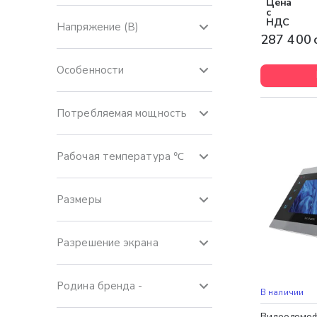
Цена
с
НДС
Напряжение (В)
287 400 
Особенности
Потребляемая мощность
Рабочая температура ℃
Размеры
Разрешение экрана
Родина бренда -
Бесплатная 
В наличии
Видеодомофо