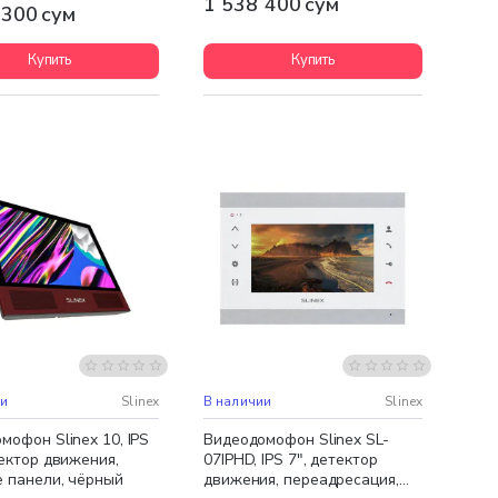
1 538 400 сум
 300 сум
Купить
Купить
ная доставка
Бесплатная доставка
ии
Slinex
В наличии
Slinex
мофон Slinex 10, IPS
Видеодомофон Slinex SL-
тектор движения,
07IPHD, IPS 7", детектор
 панели, чёрный
движения, переадресация,