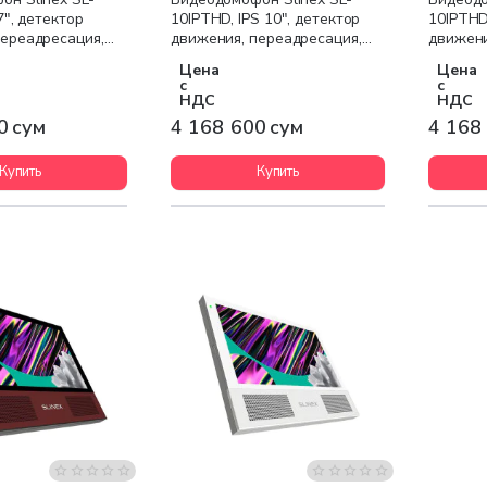
7", детектор
10IPTHD, IPS 10", детектор
10IPTHD,
переадресация,
движения, переадресация,
движени
й чёрный
серебристый белый
серебр
Цена
Цена
с
с
НДС
НДС
0 сум
4 168 600 сум
4 168
Купить
Купить