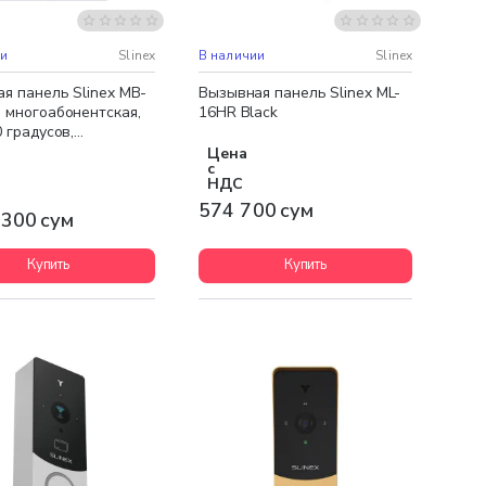
ная доставка
ии
Slinex
В наличии
Slinex
я панель Slinex MB-
Вызывная панель Slinex ML-
 многоабонентская,
16HR Black
0 градусов,
истый
Цена
с
НДС
574 700 сум
 300 сум
Купить
Купить