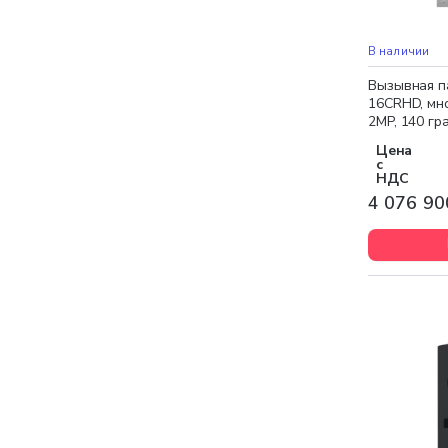
Бесплатная 
В наличии
Вызывная п
16CRHD, мн
2MP, 140 гр
серебристы
Цена
с
НДС
4 076 90