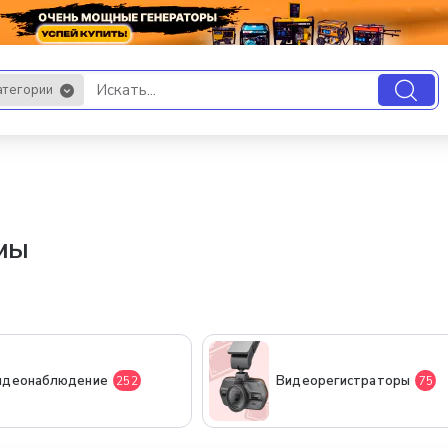
атегории
.
мы
идеонаблюдение
Видеорегистраторы
252
75