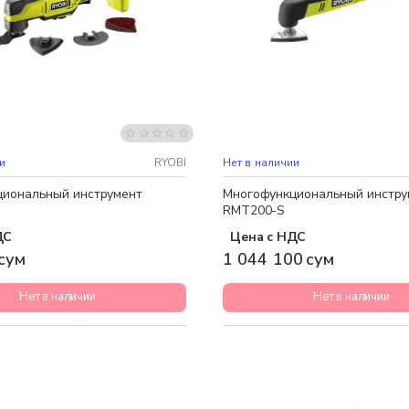
Бесплатная доставка
и
RYOBI
Нет в наличии
иональный инструмент
Многофункциональный инстру
RMT200-S
ДС
Цена с НДС
сум
1 044 100 сум
Нет в наличии
Нет в наличии