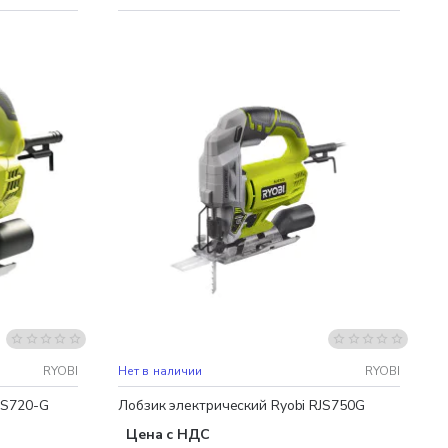
RYOBI
Нет в наличии
RYOBI
JS720-G
Лобзик электрический Ryobi RJS750G
Цена с НДС