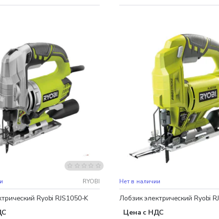
Бесплатная доставка
и
RYOBI
Нет в наличии
ктрический Ryobi RJS1050-K
Лобзик электрический Ryobi R
ДС
Цена с НДС