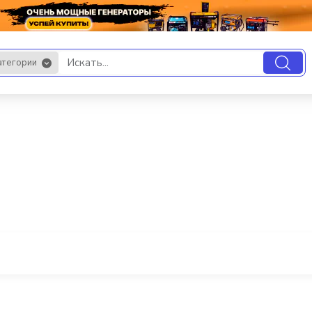
атегории
.