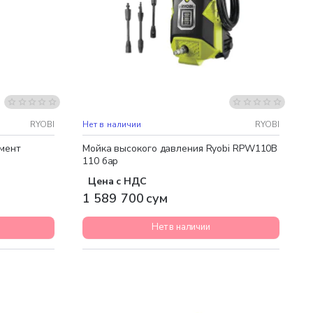
Бесплатная доставка
RYOBI
Нет в наличии
RYOBI
мент
Мойка высокого давления Ryobi RPW110B
110 бар
Цена с НДС
1 589 700 сум
Нет в наличии