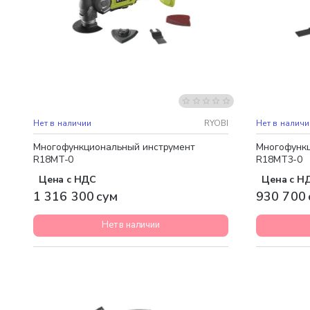
Бесплатная доставка
Нет в наличии
RYOBI
Нет в наличи
Многофункциональный инструмент
Многофункц
R18MT-0
R18MT3-0
Цена с НДС
Цена с Н
1 316 300 сум
930 700 
Нет в наличии