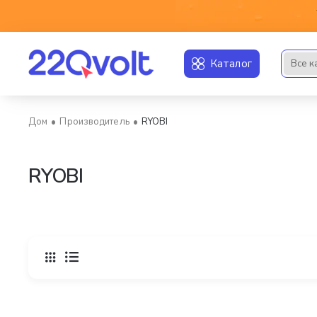
Каталог
Все к
Искать..
Производитель
RYOBI
home
RYOBI