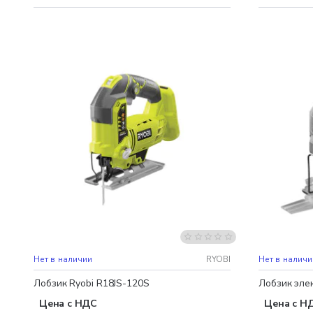
Бесплатная доставка
Нет в наличии
RYOBI
Нет в наличи
Лобзик Ryobi R18JS-120S
Лобзик эле
Цена с НДС
Цена с Н