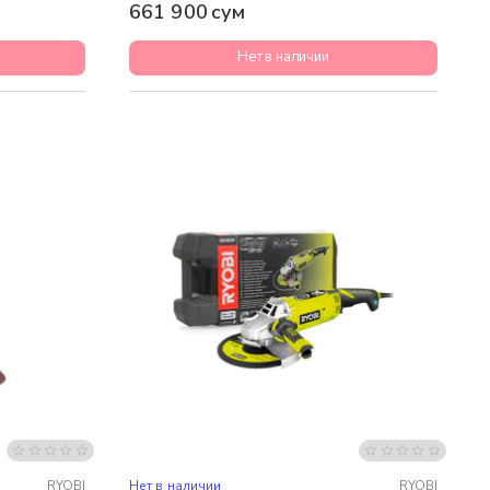
661 900 сум
Нет в наличии
Бесплатная доставка
RYOBI
Нет в наличии
RYOBI