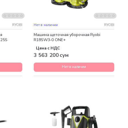
Бесплатная доставка
RYOBI
Нет в наличии
RYOBI
ая
Машина щеточная уборочная Ryobi
125S
R18SW3-0 ONE+
Цена с НДС
3 563 200 сум
Нет в наличии