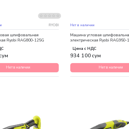
и
RYOBI
Нет в наличии
ловая шлифовальная
Машина угловая шлифовальн
кая Ryobi RAG800-125G
электрическая Ryobi RAG950-
ДС
Цена с НДС
сум
934 100 сум
Нет в наличии
Нет в наличии