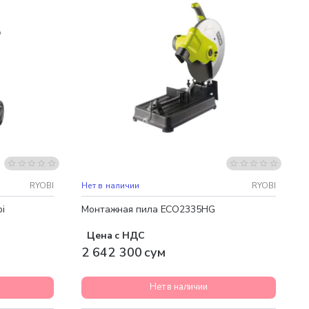
Бесплатная доставка
RYOBI
Нет в наличии
RYOBI
i
Монтажная пила ECO2335HG
Цена с НДС
2 642 300 сум
Нет в наличии