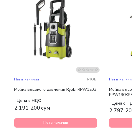
Бесплатная доставка
Бесплатная
Нет в наличии
RYOBI
Нет в наличи
Мойка высокого давления Ryobi RPW120B
Мойка высо
RPW130XRB
Цена с НДС
Цена с Н
2 191 200 сум
2 797 20
Нет в наличии