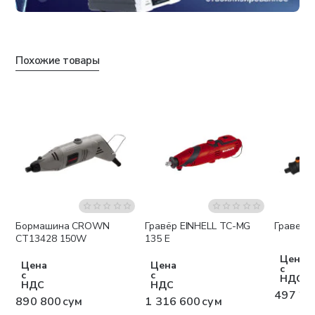
Похожие товары
Бормашина CROWN
Гравёр EINHELL TC-MG
Гравер 
Бесплатная доставка
CT13428 150W
135 E
Цена
Цена
Цена
с
с
с
НДС
НДС
НДС
497 20
890 800 сум
1 316 600 сум