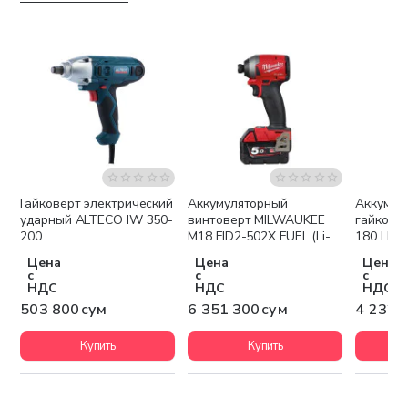
Гайковёрт электрический
Аккумуляторный
Аккумул
Бесплатная доставка
Беспла
ударный ALTECO IW 350-
винтоверт MILWAUKEE
гайкове
200
M18 FID2-502X FUEL (Li-
180 LI
Ion5Ач)
Цена
Цена
Цена
с
с
с
НДС
НДС
НДС
503 800 сум
6 351 300 сум
4 232 
Купить
Купить