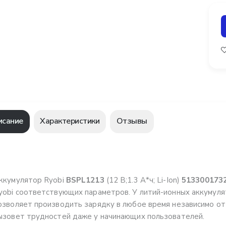
исание
Характеристики
Отзывы
ккумулятор Ryobi
BSPL1213
(12 В;1.3 А*ч; Li-Ion)
513300173
yobi соответствующих параметров. У литий-ионных аккумул
озволяет производить зарядку в любое время независимо от 
ызовет трудностей даже у начинающих пользователей.