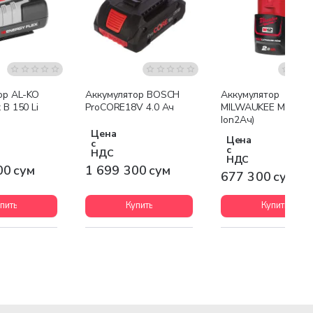
я доставка
Бесплатная доставка
ор AL-KO
Аккумулятор BOSCH
Аккумулятор
 B 150 Li
ProCORE18V 4.0 Ач
MILWAUKEE M12 B2 (
Ion2Ач)
Цена
Цена
с
с
НДС
НДС
00 сум
1 699 300 сум
677 300 сум
пить
Купить
Купить