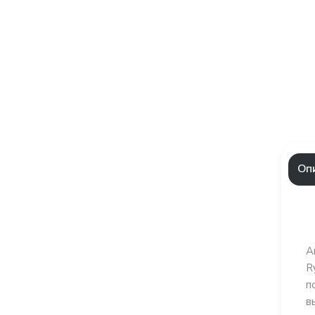
Оп
А
R
п
в