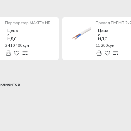
Перфоратор MAKITA HR2470 780W SDS-Plus
Цена
Цена
с
с
НДС
НДС
2 410 400 сум
11 200 сум
клиентов