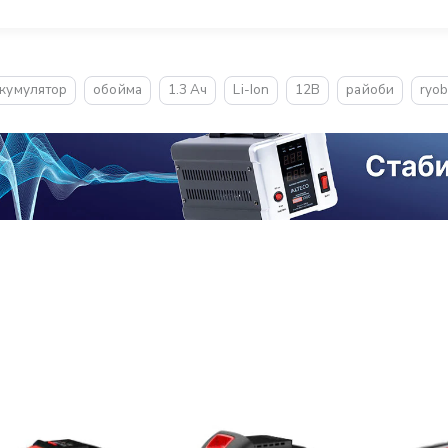
кумулятор
обойма
1.3 Ач
Li-Ion
12В
райоби
ryob