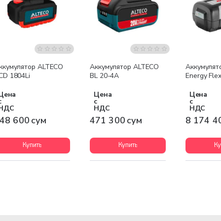
Бесплатна
ккумулятор ALTECO
Аккумулятор ALTECO
Аккумулят
CD 1804Li
BL 20-4A
Energy Flex
Цена
Цена
Цена
с
с
с
НДС
НДС
НДС
48 600 сум
471 300 сум
8 174 4
Купить
Купить
Ку