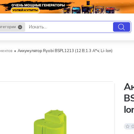
атегории
.
ментов
Аккумулятор Ryobi BSPL1213 (12 В;1.3 А*ч; Li-Ion)
Ак
BS
Io