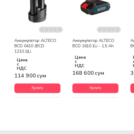
Аккумулятор ALTECO
Аккумулятор ALTECO
А
BCD 0410 (BCD
BCD 1610.1Li - 1,5 Ah
B
1210.1)Li
Цена
Цена
с
с
НДС
НДС
168 600 сум
3
114 900 сум
Купить
Купить