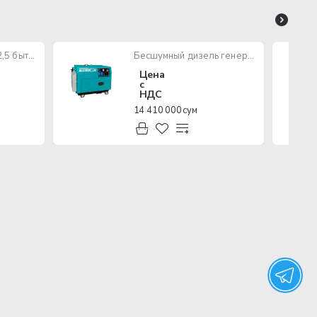
Провод ПУГНП 2х2,5 бытового назначения (многожильный)
Бесшумный дизель генератор TOTAL TP250001
Цена
с
НДС
14 410 000 сум