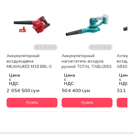
Аккумуляторный
Аккумуляторный
Аспирац
Бесплатная доставка
воздуходувка
нагнетатель воздуха
воздухо
MILWAUKEE М18 BBL-0
ручной TOTAL TABLI2001
AB4038
Цена
Цена
Цена
с
с
с
НДС
НДС
НДС
2 054 500 сум
504 400 сум
311 80
Купить
Купить