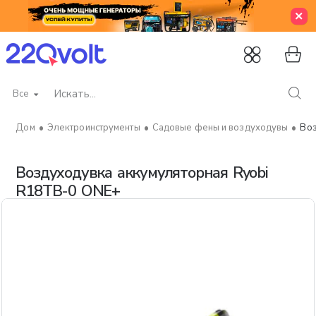
Все
Искать...
Электроинструменты
Садовые фены и воздуходувы
Воз
home
Воздуходувка аккумуляторная Ryobi
R18TB-0 ONE+