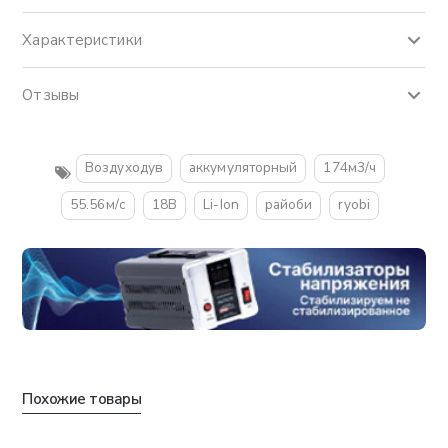
Характеристики
Отзывы
Воздуходув
аккумуляторный
174м3/ч
55.56м/с
18В
Li-Ion
райоби
ryobi
Похожие товары