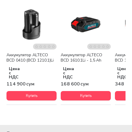
Аккумулятор ALTECO
Аккумулятор ALTECO
Аккумул
BCD 0410 (BCD 1210.1)Li
BCD 1610.1Li - 1,5 Ah
BCD 180
Цена
Цена
Цена
с
с
с
НДС
НДС
НДС
114 900 сум
168 600 сум
348 60
Купить
Купить