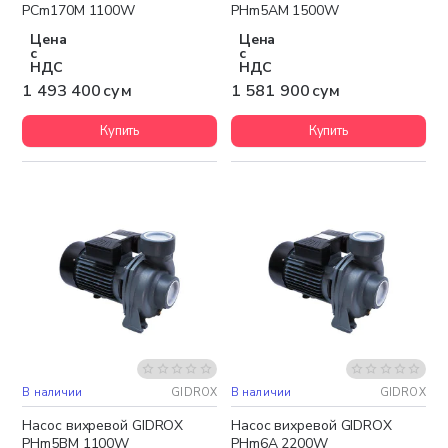
PCm170M 1100W
PHm5AM 1500W
Цена
Цена
с
с
НДС
НДС
1 493 400 сум
1 581 900 сум
Купить
Купить
В наличии
GIDROX
В наличии
GIDROX
Бесплатная доставка
Бесплатная доставка
Насос вихревой GIDROX
Насос вихревой GIDROX
PHm5BM 1100W
PHm6A 2200W