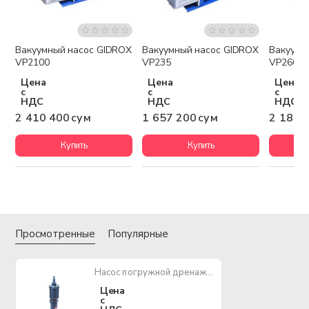
Вакуумный насос GIDROX
Вакуумный насос GIDROX
Вакуумн
Бесплатная доставка
Бесплатная доставка
Беспла
VP2100
VP235
VP260
Цена
Цена
Цена
с
с
с
НДС
НДС
НДС
2 410 400 сум
1 657 200 сум
2 184 
Купить
Купить
Просмотренные
Популярные
Насос погружной дренажный GIDROX QD10-50/4-2.8A 2800W
Цена
с