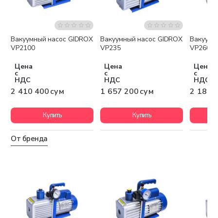
Вакуумный насос GIDROX
Вакуумный насос GIDROX
Вакуумн
Бесплатная доставка
Бесплатная доставка
Беспла
VP2100
VP235
VP260
Цена
Цена
Цена
с
с
с
НДС
НДС
НДС
2 410 400 сум
1 657 200 сум
2 184 
Купить
Купить
От бренда