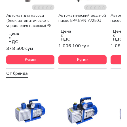
Автомат для насоса
Автоматический водяной
Автомат
Беспла
(блок автоматического
насос EPA EVN-A/250U
насос E
управления насосом) PS-
01
Цена
Цена
Цена
с
с
с
НДС
НДС
НДС
1 006 100 сум
1 084 
378 500 сум
Купить
Купить
От бренда