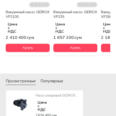
Вакуумный насос GIDROX
Вакуумный насос GIDROX
Вакуумн
Бесплатная доставка
Бесплатная доставка
Беспла
VP2100
VP235
VP260
Цена
Цена
Цена
с
с
с
НДС
НДС
НДС
2 410 400 сум
1 657 200 сум
2 184 
Купить
Купить
Просмотренные
Популярные
Насос вихревой GIDROX PHm6A 2200W
Цена
с
НДС
2 636 400 сум