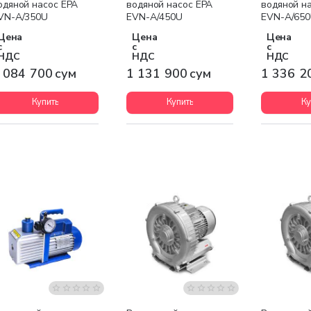
одяной насос EPA
водяной насос EPA
водяной н
VN-A/350U
EVN-A/450U
EVN-A/65
Цена
Цена
Цена
с
с
с
НДС
НДС
НДС
 084 700 сум
1 131 900 сум
1 336 2
Купить
Купить
Ку
Бесплатная доставка
Бесплатная доставка
Бесплатна