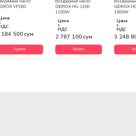
акуумный насос
Воздушный насос
Воздушный
IDROX VP260
GIDROX HG-1100
GIDROX H
1100W
1500W
Цена
Цена
Цена
с
с
с
НДС
НДС
НДС
 184 500 сум
2 787 100 сум
3 248 8
Купить
Купить
Ку