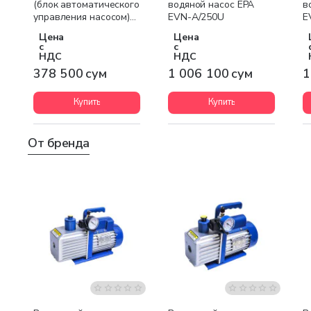
(блок автоматического
водяной насос EPA
в
управления насосом)
EVN-A/250U
E
PS-01
Цена
Цена
с
с
НДС
НДС
378 500 сум
1 006 100 сум
1
Купить
Купить
От бренда
Бесплатная доставка
Бесплатная доставка