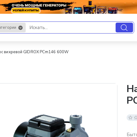
атегории
.
ос вихревой GIDROX PCm146 600W
Н
P
Быто