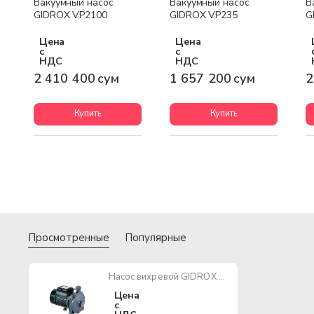
Вакуумный насос
Вакуумный насос
В
GIDROX VP2100
GIDROX VP235
G
Цена
Цена
с
с
НДС
НДС
2 410 400 сум
1 657 200 сум
2
Купить
Купить
Просмотренные
Популярные
Насос вихревой GIDROX PCm146 600W
Цена
с