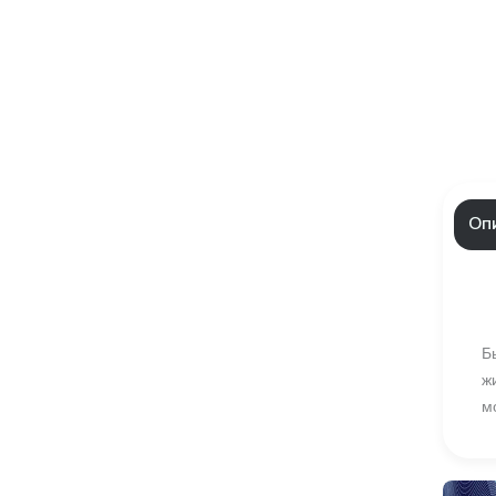
Оп
Б
ж
м