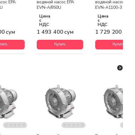
асос EPA
водяной насос EPA
водяной насос EPA
0U
EVN-A/850U
EVN-A1100-3
Цена
Цена
с
с
НДС
НДС
00 сум
1 493 400 сум
1 729 200 сум
пить
Купить
Купить
я доставка
Бесплатная доставк