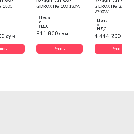
 насос
Воздушный насос
Воздушный насос
G-1500
GIDROX HG-180 180W
GIDROX HG-2200
2200W
Цена
Цена
с
с
НДС
НДС
911 800 сум
00 сум
4 444 200 сум
пить
Купить
Купить