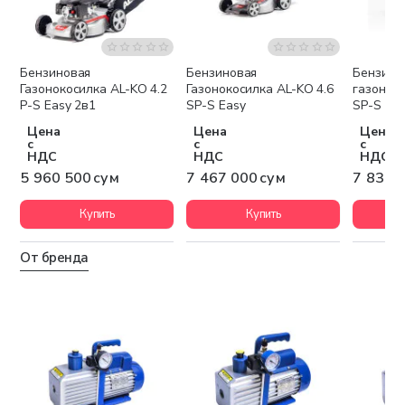
Бензиновая
Бензиновая
Бензино
Бесплатная доставка
Бесплатная доставка
Беспла
Газонокосилка AL-KO 4.2
Газонокосилка AL-KO 4.6
газоноко
P-S Easy 2в1
SP-S Easy
SP-S Ea
Цена
Цена
Цена
с
с
с
НДС
НДС
НДС
5 960 500 сум
7 467 000 сум
7 833 
Купить
Купить
От бренда