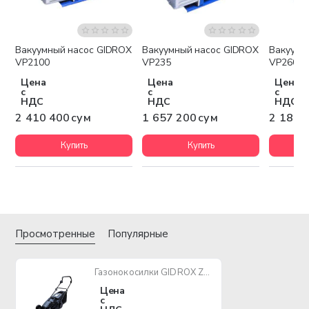
Вакуумный насос GIDROX
Вакуумный насос GIDROX
Вакуумн
Бесплатная доставка
Бесплатная доставка
Беспла
VP2100
VP235
VP260
Цена
Цена
Цена
с
с
с
НДС
НДС
НДС
2 410 400 сум
1 657 200 сум
2 184 
Купить
Купить
Просмотренные
Популярные
Газонокосилки GIDROX ZB-LM32E 1200W
Цена
с