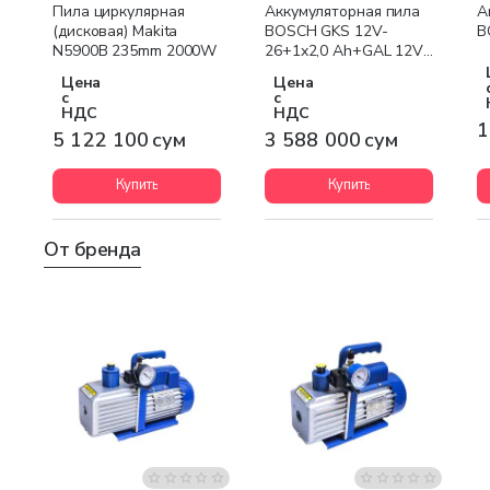
Бесплатная доставка
Бесплатная доставка
Пила циркулярная
Аккумуляторная пила
А
(дисковая) Makita
BOSCH GKS 12V-
B
N5900B 235mm 2000W
26+1x2,0 Ah+GAL 12V-
40
Цена
Цена
с
с
НДС
НДС
1
5 122 100 сум
3 588 000 сум
Купить
Купить
От бренда