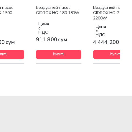
я доставка
Бесплатная доставк
 насос
Воздушный насос
Воздушный насос
G-1500
GIDROX HG-180 180W
GIDROX HG-2200
2200W
Цена
Цена
с
с
НДС
НДС
911 800 сум
00 сум
4 444 200 сум
пить
Купить
Купить