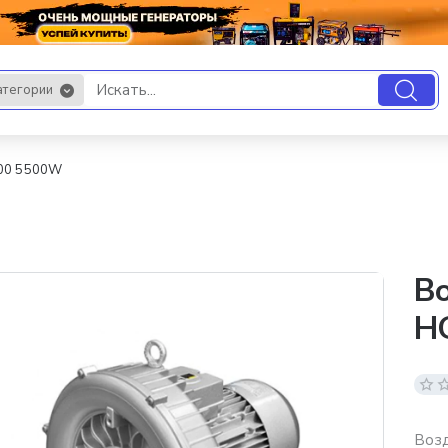
атегории
.
500 5500W
В
H
Возд