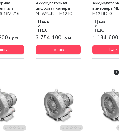
я доставка
Бесплатная доставка
Бесплатная доставк
орная
Аккумуляторная
Аккумуляторный
ая пила
цифровая камера
винтоверт MILWAU
S 18V-216
MILWAUKEE M12 IC-
M12 BID-0
0(S)
Цена
Цена
с
с
НДС
НДС
200 сум
3 754 100 сум
1 134 600 сум
пить
Купить
Купить