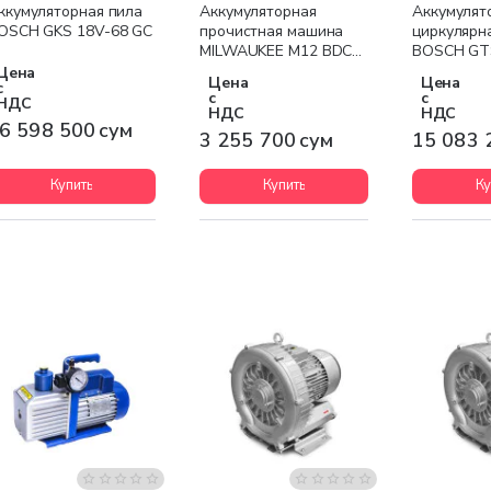
Бесплатная доставка
Бесплатная доставка
Бесплатна
ккумуляторная пила
Аккумуляторная
Аккумулят
OSCH GKS 18V-68 GC
прочистная машина
циркулярн
MILWAUKEE M12 BDC6-
BOSCH GT
0C
Цена
Цена
Цена
с
с
с
НДС
НДС
НДС
6 598 500 сум
3 255 700 сум
15 083 
Купить
Купить
Ку