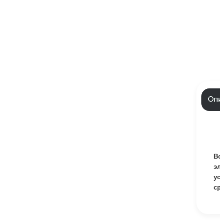
Оп
В
э
у
с