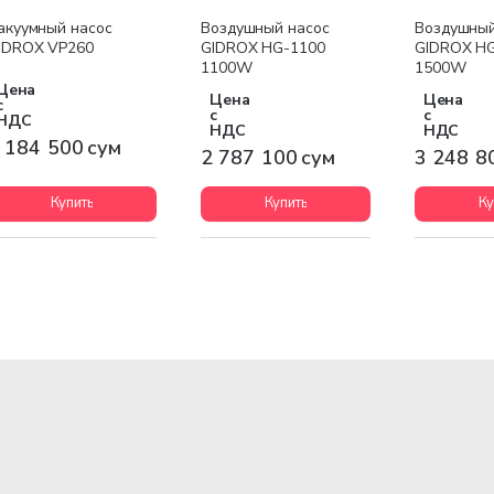
Бесплатная доставка
Бесплатная доставка
Бесплатна
акуумный насос
Воздушный насос
Воздушный
IDROX VP260
GIDROX HG-1100
GIDROX H
1100W
1500W
Цена
Цена
Цена
с
с
с
НДС
НДС
НДС
 184 500 сум
2 787 100 сум
3 248 8
Купить
Купить
Ку