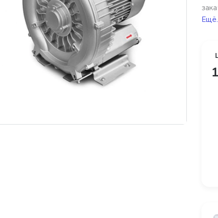
зака
Ещё.
1
платная доставка