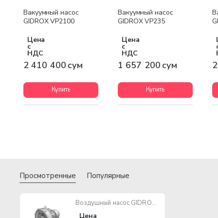
Бесплатная доставка
Бесплатная доставка
Вакуумный насос
Вакуумный насос
В
GIDROX VP2100
GIDROX VP235
G
Цена
Цена
с
с
НДС
НДС
2 410 400 сум
1 657 200 сум
2
Купить
Купить
Просмотренные
Популярные
Воздушный насос GIDROX HG-5500 5500W
Цена