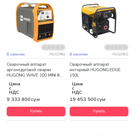
В наличии
HUGONG
В наличии
HUGONG
Бесплатная доставка
Бесплатная доставка
Сварочный аппарат
Сварочный аппарат
аргонодуговой сварки
моторный HUGONG EDGE
HUGONG WAVE 200 MINI III
150L
AC/DC
Цена
Цена
с
с
НДС
НДС
9 333 800 сум
19 453 500 сум
Купить
Купить