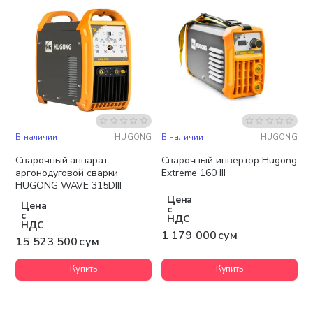
В наличии
HUGONG
В наличии
HUGONG
Бесплатная доставка
Бесплатная доставка
Сварочный аппарат
Сварочный инвертор Hugong
аргонодуговой сварки
Extreme 160 III
HUGONG WAVE 315DIII
Цена
Цена
с
с
НДС
НДС
1 179 000 сум
15 523 500 сум
Купить
Купить