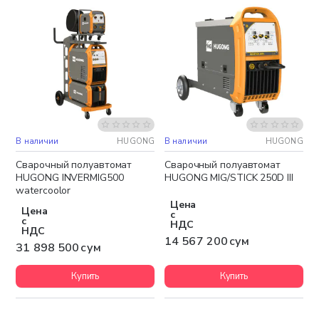
В наличии
HUGONG
В наличии
HUGONG
Бесплатная доставка
Бесплатная доставка
Сварочный полуавтомат
Сварочный полуавтомат
HUGONG INVERMIG500
HUGONG MIG/STICK 250D III
watercoolor
Цена
Цена
с
с
НДС
НДС
14 567 200 сум
31 898 500 сум
Купить
Купить