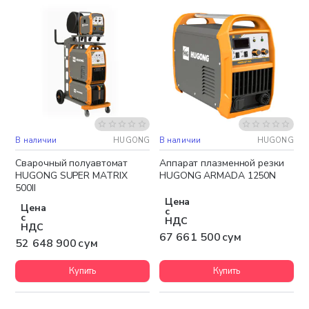
В наличии
HUGONG
В наличии
HUGONG
Бесплатная доставка
Бесплатная доставка
Сварочный полуавтомат
Аппарат плазменной резки
HUGONG SUPER MATRIX
HUGONG ARMADA 1250N
500II
Цена
Цена
с
с
НДС
НДС
67 661 500 сум
52 648 900 сум
Купить
Купить