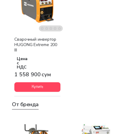
Бесплатная доставка
Сварочный инвертор
HUGONG Extreme 200
III
Цена
с
НДС
1 558 900 сум
Купить
От бренда