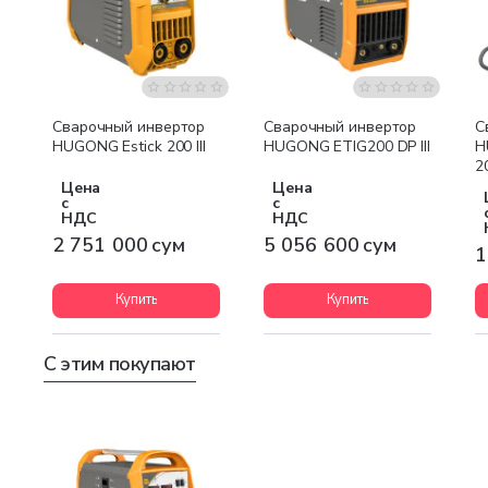
Бесплатная доставка
Бесплатная доставка
Сварочный инвертор
Сварочный инвертор
С
HUGONG Estick 200 III
HUGONG ETIG200 DP III
H
2
Цена
Цена
с
с
НДС
НДС
2 751 000 сум
5 056 600 сум
1
Купить
Купить
С этим покупают