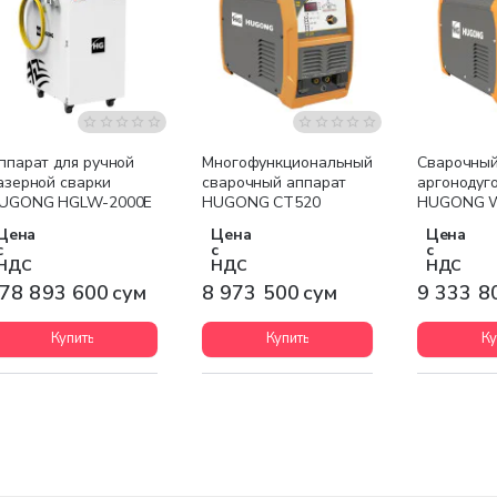
Бесплатная доставка
Бесплатная доставка
Бесплатна
ппарат для ручной
Многофункциональный
Сварочный
азерной сварки
сварочный аппарат
аргонодуг
UGONG HGLW-2000E
HUGONG CT520
HUGONG W
MINI III AC
Цена
Цена
Цена
с
с
с
НДС
НДС
НДС
78 893 600 сум
8 973 500 сум
9 333 8
Купить
Купить
Ку