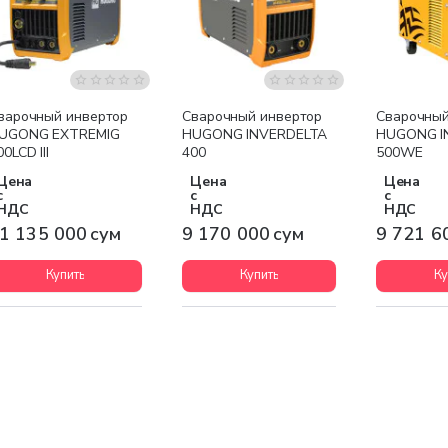
Бесплатная доставка
Бесплатная доставка
Бесплатна
варочный инвертор
Сварочный инвертор
Сварочный
UGONG EXTREMIG
HUGONG INVERDELTA
HUGONG I
00LCD III
400
500WE
Цена
Цена
Цена
с
с
с
НДС
НДС
НДС
1 135 000 сум
9 170 000 сум
9 721 6
Купить
Купить
Ку