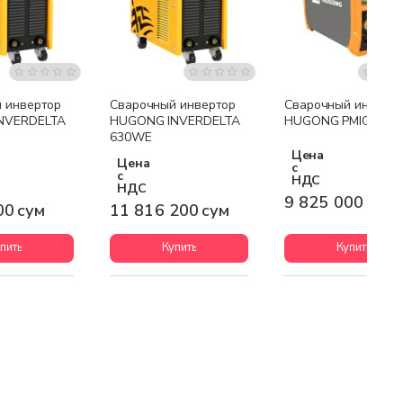
я доставка
Бесплатная доставка
Бесплатная доставк
 инвертор
Сварочный инвертор
Сварочный инверт
NVERDELTA
HUGONG INVERDELTA
HUGONG PMIG 200II
630WE
Цена
Цена
с
с
НДС
НДС
9 825 000 сум
00 сум
11 816 200 сум
пить
Купить
Купить