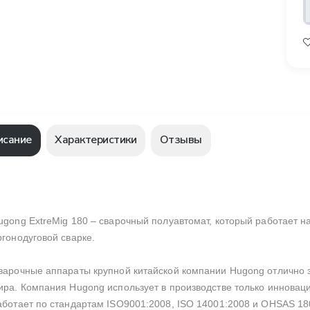
исание
Характеристики
Отзывы
ugong ExtreMig 180 – сварочный полуавтомат, который работает н
ргонодуговой сварке.
варочные аппараты крупной китайской компании Hugong отлично 
ира. Компания Hugong использует в производстве только инновац
аботает по стандартам ISO9001:2008, ISO 14001:2008 и OHSAS 18