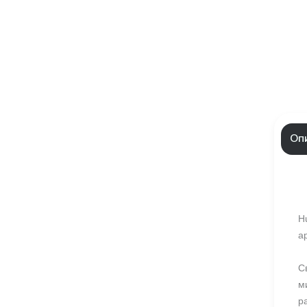
Оп
H
а
С
м
р