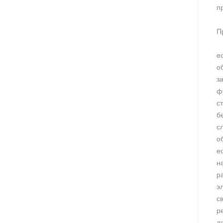
п
П
е
о
з
ф
с
б
с
о
е
н
р
э
с
р
д