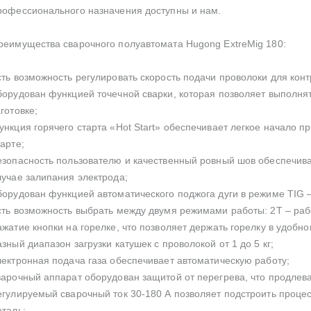
рофессионального назначения доступны и нам.
реимущества сварочного полуавтомата Hugong ExtreMig 180:
сть возможность регулировать скорость подачи проволоки для кон
борудован функцией точечной сварки, которая позволяет выполня
аготовке;
ункция горячего старта «Hot Start» обеспечивает легкое начало п
тарте;
езопасность пользователю и качественный ровный шов обеспечивае
лучае залипания электрода;
борудован функцией автоматического поджога дуги в режиме TIG 
сть возможность выбрать между двумя режимами работы: 2Т – рабо
ажатие кнопки на горелке, что позволяет держать горелку в удоб
азный диапазон загрузки катушек с проволокой от 1 до 5 кг;
лектронная подача газа обеспечивает автоматическую работу;
варочный аппарат оборудован защитой от перегрева, что продлева
егулируемый сварочный ток 30-180 А позволяет подстроить проц
еталь;