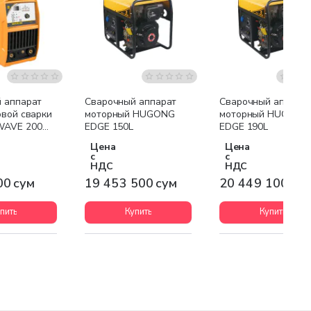
я доставка
Бесплатная доставка
Бесплатная доставк
 аппарат
Сварочный аппарат
Сварочный аппара
овой сварки
моторный HUGONG
моторный HUGONG
AVE 200
EDGE 150L
EDGE 190L
/DC
Цена
Цена
с
с
НДС
НДС
00 сум
19 453 500 сум
20 449 100 су
пить
Купить
Купить