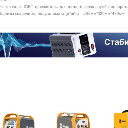
ачественные IGBT транзисторы для долгого срока службы аппарата
абариты сварочного полуавтомата (д*ш*в) – 585мм*320мм*470мм.