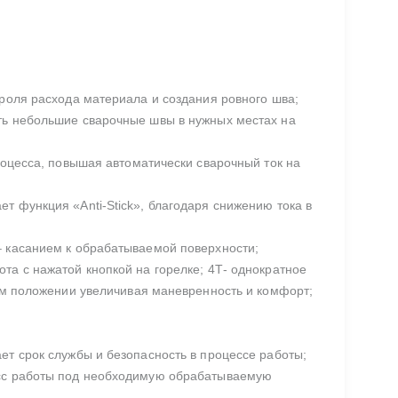
троля расхода материала и создания ровного шва;
ть небольшие сварочные швы в нужных местах на
роцесса, повышая автоматически сварочный ток на
т функция «Anti-Stick», благодаря снижению тока в
– касанием к обрабатываемой поверхности;
та с нажатой кнопкой на горелке; 4Т- однократное
ном положении увеличивая маневренность и комфорт;
ет срок службы и безопасность в процессе работы;
есс работы под необходимую обрабатываемую