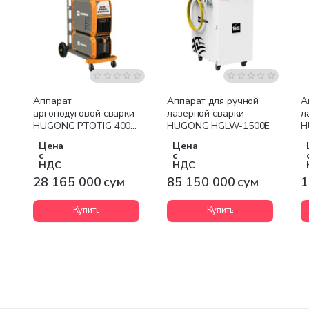
Бесплатная доставка
Бесплатная доставка
Аппарат
Аппарат для ручной
А
аргонодуговой сварки
лазерной сварки
л
HUGONG PTOTIG 400P
HUGONG HGLW-1500E
H
III
Цена
Цена
с
с
НДС
НДС
28 165 000 сум
85 150 000 сум
1
Купить
Купить