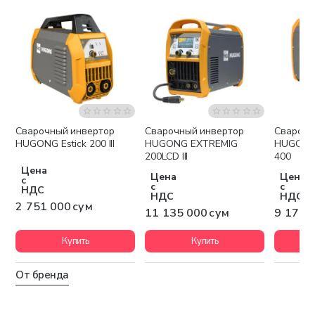
Сварочный инвертор
Сварочный инвертор
Сварочн
Бесплатная доставка
Бесплатная доставка
Беспла
HUGONG Estick 200 III
HUGONG EXTREMIG
HUGONG
200LCD III
400
Цена
Цена
Цена
с
с
с
НДС
НДС
НДС
2 751 000 сум
11 135 000 сум
9 170 
Купить
Купить
От бренда