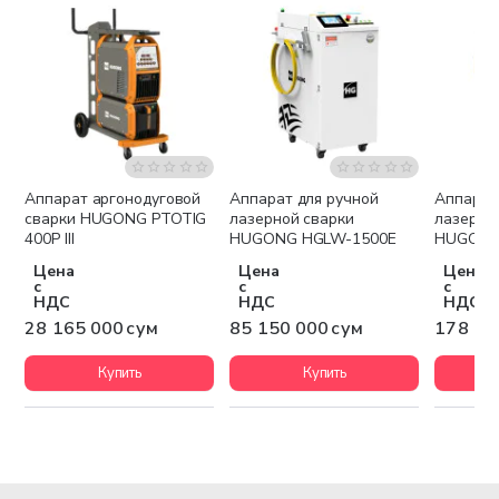
Аппарат аргонодуговой
Аппарат для ручной
Аппарат
Бесплатная доставка
Бесплатная доставка
Беспла
сварки HUGONG PTOTIG
лазерной сварки
лазерно
400P III
HUGONG HGLW-1500E
HUGONG
Цена
Цена
Цена
с
с
с
НДС
НДС
НДС
28 165 000 сум
85 150 000 сум
178 89
Купить
Купить