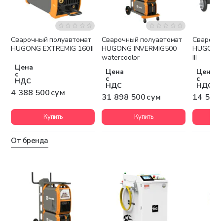
Сварочный полуавтомат
Сварочный полуавтомат
Сварочн
Бесплатная доставка
Бесплатная доставка
Беспла
HUGONG EXTREMIG 160III
HUGONG INVERMIG500
HUGONG 
watercoolor
III
Цена
Цена
Цена
с
с
с
НДС
НДС
НДС
4 388 500 сум
31 898 500 сум
14 567
Купить
Купить
От бренда