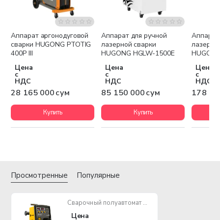
Аппарат аргонодуговой
Аппарат для ручной
Аппарат
Бесплатная доставка
Бесплатная доставка
Беспла
сварки HUGONG PTOTIG
лазерной сварки
лазерно
400P III
HUGONG HGLW-1500E
HUGONG
Цена
Цена
Цена
с
с
с
НДС
НДС
НДС
28 165 000 сум
85 150 000 сум
178 89
Купить
Купить
Просмотренные
Популярные
Сварочный полуавтомат HUGONG NB 251K
Цена