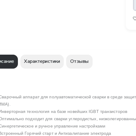
исание
Характеристики
Отзывы
 Сварочный аппарат для полуавтоматической сварки в среде защит
ММА).
 Инверторная технология на базе новейших IGBT транзисторов
 Оптимально подходит для сварки углеродистых, низколегированн
 Синергетическое и ручное управление настройками
 Встроенный Горячий старт и Антизалипание электрода