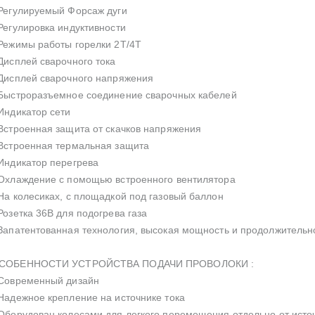
 Регулируемый Форсаж дуги
 Регулировка индуктивности
 Режимы работы горелки 2Т/4Т
 Дисплей сварочного тока
 Дисплей сварочного напряжения
 Быстроразъемное соединение сварочных кабелей
 Индикатор сети
 Встроенная защита от скачков напряжения
 Встроенная термальная защита
 Индикатор перегрева
 Охлаждение с помощью встроенного вентилятора
 На колесиках, с площадкой под газовый баллон
 Розетка 36В для подогрева газа
 Запатентованная технология, высокая мощность и продолжительн
СОБЕННОСТИ УСТРОЙСТВА ПОДАЧИ ПРОВОЛОКИ :
 Современный дизайн
 Надежное крепление на источнике тока
 Оборудован колесами для легкого перемещения отдельно от исто