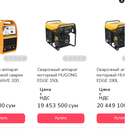
я доставка
Бесплатная доставка
Бесплатная доставк
 аппарат
Сварочный аппарат
Сварочный аппара
овой сварки
моторный HUGONG
моторный HUGONG
AVE 200
EDGE 150L
EDGE 190L
/DC
Цена
Цена
с
с
НДС
НДС
00 сум
19 453 500 сум
20 449 100 су
пить
Купить
Купить