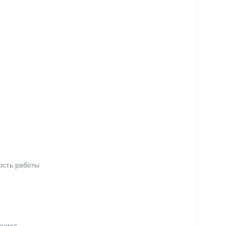
ость работы
чника