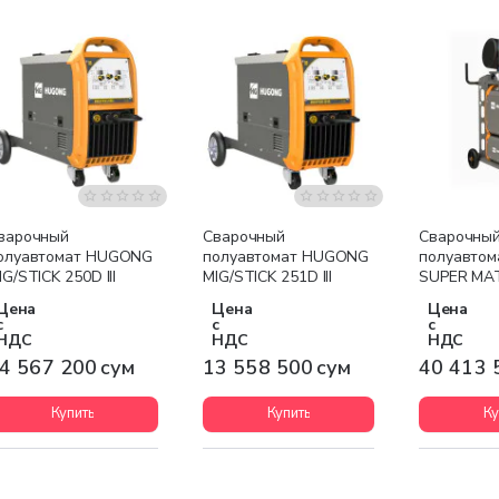
Бесплатная доставка
Бесплатная доставка
Бесплатна
варочный
Сварочный
Сварочны
олуавтомат HUGONG
полуавтомат HUGONG
полуавто
IG/STICK 250D III
MIG/STICK 251D III
SUPER MAT
Цена
Цена
Цена
с
с
с
НДС
НДС
НДС
4 567 200 сум
13 558 500 сум
40 413 
Купить
Купить
Ку