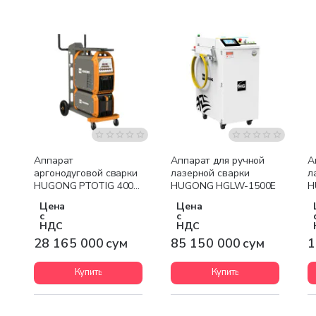
Бесплатная доставка
Бесплатная доставка
Аппарат
Аппарат для ручной
А
аргонодуговой сварки
лазерной сварки
л
HUGONG PTOTIG 400P
HUGONG HGLW-1500E
H
III
Цена
Цена
с
с
НДС
НДС
28 165 000 сум
85 150 000 сум
1
Купить
Купить