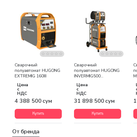
Бесплатная доставка
Бесплатная доставка
Сварочный
Сварочный
С
полуавтомат HUGONG
полуавтомат HUGONG
п
EXTREMIG 160III
INVERMIG500
M
watercoolor
Цена
Цена
с
с
НДС
НДС
4 388 500 сум
31 898 500 сум
1
Купить
Купить
От бренда