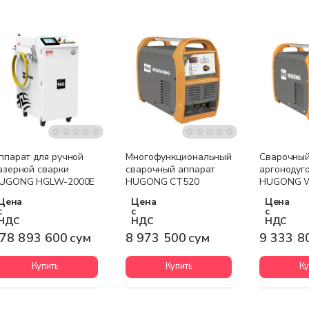
Бесплатная доставка
Бесплатная доставка
Бесплатна
ппарат для ручной
Многофункциональный
Сварочный
азерной сварки
сварочный аппарат
аргонодуг
UGONG HGLW-2000E
HUGONG CT520
HUGONG W
MINI III AC
Цена
Цена
Цена
с
с
с
НДС
НДС
НДС
78 893 600 сум
8 973 500 сум
9 333 8
Купить
Купить
Ку