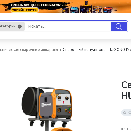
атегории
.
атические сварочные аппараты
Сварочный полуавтомат HUGONG INV
С
H
• Св