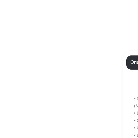
Оп
•
(
•
•
•
•