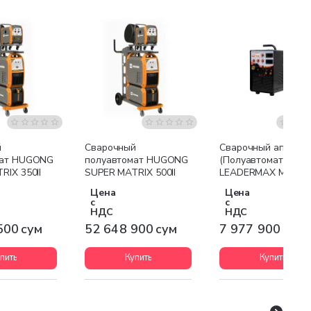
я доставка
Бесплатная доставка
Бесплатная доставк
й
Сварочный
Сварочный аппара
мат HUGONG
полуавтомат HUGONG
(Полуавтомат-кемп
RIX 350II
SUPER MATRIX 500II
LEADERMAX MIG-27
0,8-1см
Цена
Цена
с
с
НДС
НДС
500 сум
52 648 900 сум
7 977 900 сум
пить
Купить
Купить