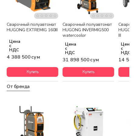
Сварочный полуавтомат
Сварочный полуавтомат
Сварочн
Бесплатная доставка
Бесплатная доставка
Беспла
HUGONG EXTREMIG 160III
HUGONG INVERMIG500
HUGONG 
watercoolor
III
Цена
Цена
Цена
с
с
с
НДС
НДС
НДС
4 388 500 сум
31 898 500 сум
14 567
Купить
Купить
От бренда