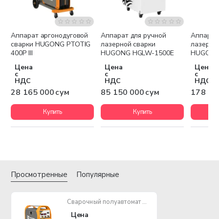
Аппарат аргонодуговой
Аппарат для ручной
Аппарат
Бесплатная доставка
Бесплатная доставка
Беспла
сварки HUGONG PTOTIG
лазерной сварки
лазерно
400P III
HUGONG HGLW-1500E
HUGONG
Цена
Цена
Цена
с
с
с
НДС
НДС
НДС
28 165 000 сум
85 150 000 сум
178 89
Купить
Купить
Просмотренные
Популярные
Сварочный полуавтомат HUGONG EXTREMIG 200W III
Цена