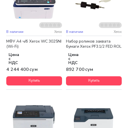
В наличии
Xerox
В наличии
Xerox
Бесплатная доставка
МФУ А4 ч/б Xerox WC 3025NI
Набор роликов захвата
(Wi-Fi)
бумаги Xerox PF3.1/2 FED ROL
Цена
Цена
с
с
НДС
НДС
4 244 400 сум
892 700 сум
Купить
Купить