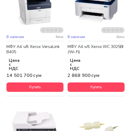
В наличии
Xerox
В наличии
Xerox
Бесплатная доставка
Бесплатная доставка
МФУ А4 ч/б Xerox VersaLink
МФУ А4 ч/б Xerox WC 3025BI
B405
(Wi-Fi)
Цена
Цена
с
с
НДС
НДС
14 501 700 сум
2 868 900 сум
Купить
Купить