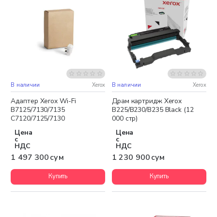
В наличии
Xerox
В наличии
Xerox
Бесплатная доставка
Бесплатная доставка
Адаптер Xerox Wi-Fi
Драм картридж Xerox
B7125/7130/7135
B225/B230/B235 Black (12
C7120/7125/7130
000 стр)
Цена
Цена
с
с
НДС
НДС
1 497 300 сум
1 230 900 сум
Купить
Купить