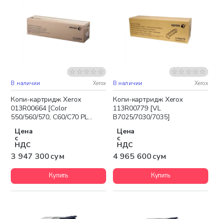
В наличии
Xerox
В наличии
Xerox
Бесплатная доставка
Бесплатная доставка
Копи-картридж Xerox
Копи-картридж Xerox
013R00664 [Color
113R00779 [VL
550/560/570, C60/C70 PL
B7025/7030/7035]
C9070] Color
Цена
Цена
с
с
НДС
НДС
3 947 300 сум
4 965 600 сум
Купить
Купить