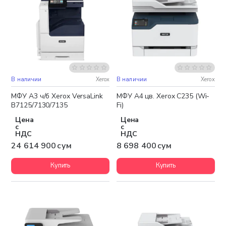
В наличии
Xerox
В наличии
Xerox
Бесплатная доставка
Бесплатная доставка
МФУ A3 ч/б Xerox VersaLink
МФУ А4 цв. Xerox C235 (Wi-
B7125/7130/7135
Fi)
Цена
Цена
с
с
НДС
НДС
24 614 900 сум
8 698 400 сум
Купить
Купить