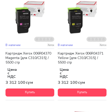
В наличии
Xerox
В наличии
Xerox
Бесплатная доставка
Бесплатная доставка
Картридж Xerox 006R04370
Картридж Xerox 006R04371
Magenta [для C310/C315] /
Yellow [для C310/C315] /
5500 стр
5500 стр
Цена
Цена
с
с
НДС
НДС
3 312 100 сум
3 312 100 сум
Купить
Купить