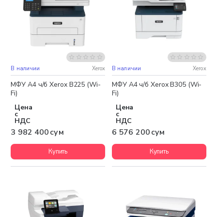
В наличии
Xerox
В наличии
Xerox
Бесплатная доставка
Бесплатная доставка
МФУ А4 ч/б Xerox B225 (Wi-
МФУ А4 ч/б Xerox B305 (Wi-
Fi)
Fi)
Цена
Цена
с
с
НДС
НДС
3 982 400 сум
6 576 200 сум
Купить
Купить