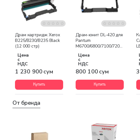
Бесплатная доставка
Драм картридж Xerox
Драм-юнит DL-420 для
К
B225/B230/B235 Black
Pantum
C
(12 000 стр)
M6700/6800/7100/7200/7300,
L
P3010/3300 (30 000стр)
B
Цена
Цена
с
с
НДС
НДС
1 230 900 сум
800 100 сум
3
Купить
Купить
От бренда