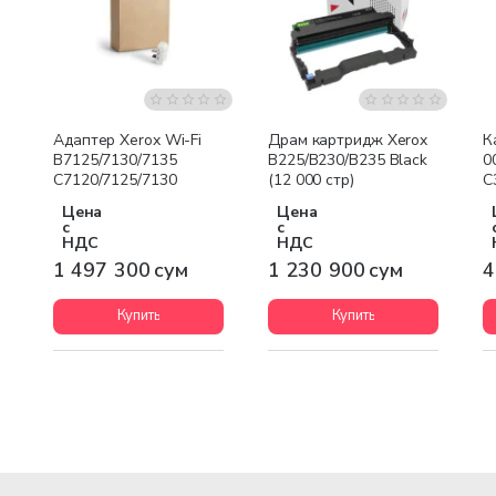
Бесплатная доставка
Бесплатная доставка
Адаптер Xerox Wi-Fi
Драм картридж Xerox
К
B7125/7130/7135
B225/B230/B235 Black
0
C7120/7125/7130
(12 000 стр)
C
Цена
Цена
с
с
НДС
НДС
1 497 300 сум
1 230 900 сум
4
Купить
Купить