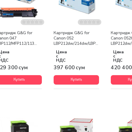
артридж G&G for
Картридж G&G for
Картридж 
anon 047
Canon 052
Canon 052
BP112/MFP112/113
LBP212dw/214dw/LBP215x/MF421dw/MF
LBP212dw/
lack
Black
Black
Цена
Цена
Цена
с
с
с
НДС
НДС
НДС
29 300 сум
397 600 сум
420 400
Купить
Купить
Ку