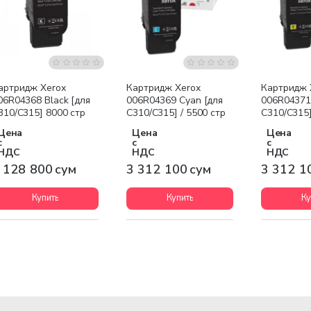
Бесплатная доставка
Бесплатная доставка
Бесплатна
артридж Xerox
Картридж Xerox
Картридж 
06R04368 Black [для
006R04369 Cyan [для
006R04371 
310/C315] 8000 стр
C310/C315] / 5500 стр
C310/C315]
Цена
Цена
Цена
с
с
с
НДС
НДС
НДС
 128 800 сум
3 312 100 сум
3 312 1
Купить
Купить
Ку