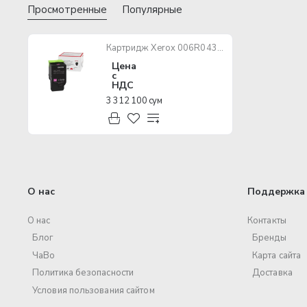
Просмотренные
Популярные
Картридж Xerox 006R04370 Magenta [для C310/C315] / 5500 стр
Цена
с
НДС
3 312 100 сум
О нас
Поддержка 
О нас
Контакты
Блог
Бренды
ЧаВо
Карта сайта
Политика безопасности
Доставка
Условия пользования сайтом