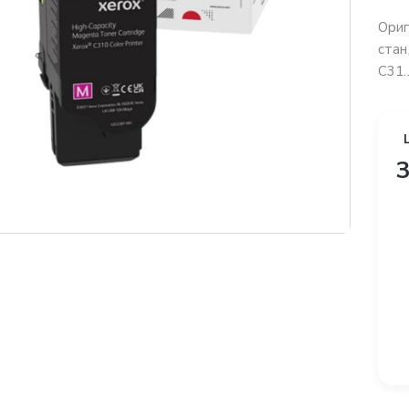
Ориг
стан
C31.
3
платная доставка