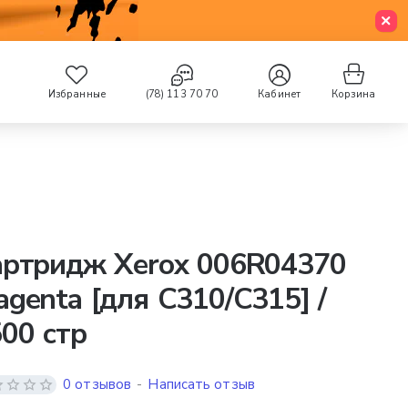
Избранные
(78) 113 70 70
Кабинет
Корзина
артридж Xerox 006R04370
genta [для C310/C315] /
00 стр
0 отзывов
-
Написать отзыв