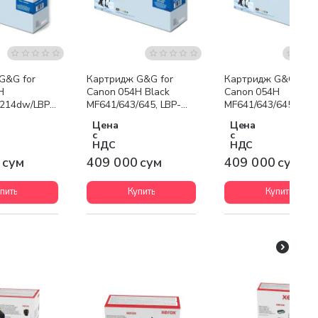
G&G for
Картридж G&G for
Картридж G&G for
H
Canon 054H Black
Canon 054H
426dw/MF428x/MF429x
214dw/LBP215x/MF421dw/MF426dw/MF428x/MF429x
MF641/643/645, LBP-
MF641/643/645, LBP
621/623 3028C002
621/623 3025C002
Цена
Цена
Black
Yellow
с
с
НДС
НДС
 сум
409 000 сум
409 000 сум
пить
Купить
Купить