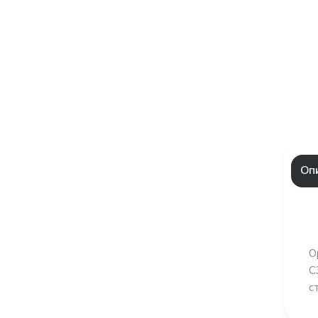
Оп
О
C
с