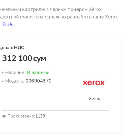
инальный картридж с черным тонером Xerox
дартной емкости специально разработан для Xerox
..
Ещё...
Цена с НДС
 312 100 сум
Наличие:
В наличии
Модель:
006R04370
Xerox
Просмотрено:
1139