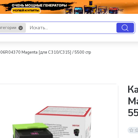
атегории
.
06R04370 Magenta [для C310/C315] / 5500 стр
К
Ma
55