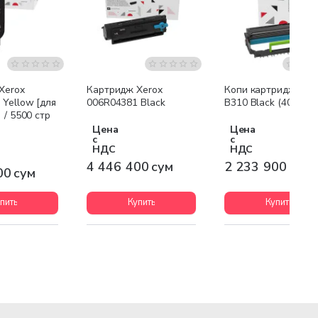
я доставка
Бесплатная доставка
Бесплатная доставк
Xerox
Картридж Xerox
Копи картридж Xer
Yellow [для
006R04381 Black
B310 Black (40000 с
 / 5500 стр
Цена
Цена
с
с
НДС
НДС
4 446 400 сум
2 233 900 сум
00 сум
пить
Купить
Купить