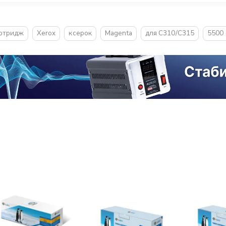
ртридж
Xerox
ксерок
Magenta
для C310/C315
5500 