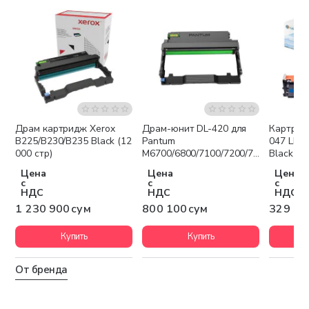
Драм картридж Xerox
Драм-юнит DL-420 для
Картрид
Бесплатная доставка
B225/B230/B235 Black (12
Pantum
047 LBP
000 стр)
M6700/6800/7100/7200/7300,
Black
P3010/3300 (30 000стр)
Цена
Цена
Цена
с
с
с
НДС
НДС
НДС
1 230 900 сум
800 100 сум
329 30
Купить
Купить
От бренда