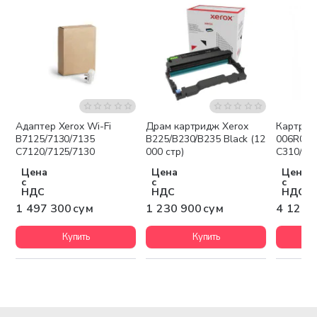
Адаптер Xerox Wi-Fi
Драм картридж Xerox
Картрид
Бесплатная доставка
Бесплатная доставка
Беспла
B7125/7130/7135
B225/B230/B235 Black (12
006R0436
C7120/7125/7130
000 стр)
C310/C31
Цена
Цена
Цена
с
с
с
НДС
НДС
НДС
1 497 300 сум
1 230 900 сум
4 128 
Купить
Купить