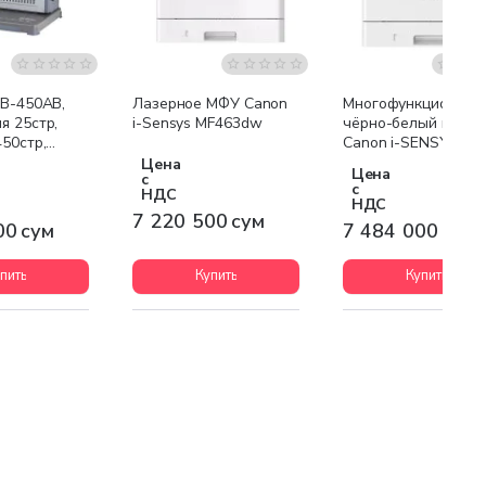
я доставка
Бесплатная доставка
Бесплатная доставк
 B-450AB,
Лазерное МФУ Canon
Многофункциональ
я 25стр,
i-Sensys MF463dw
чёрно-белый принт
50стр,
Canon i-SENSYS X
мые ножи 1-
1440i
Цена
Цена
с
с
НДС
НДС
7 220 500 сум
00 сум
7 484 000 сум
пить
Купить
Купить