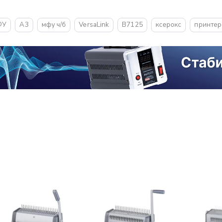
ФУ
A3
мфу ч/б
VersaLink
B7125
ксерокс
принтер