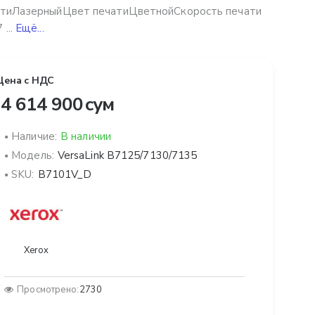
атиЛазерныйЦвет печатиЦветнойСкорость печати
 ...
Ещё...
Цена с НДС
4 614 900 сум
Наличие:
В наличии
Модель:
VersaLink B7125/7130/7135
SKU:
B7101V_D
Xerox
Просмотрено:
2730