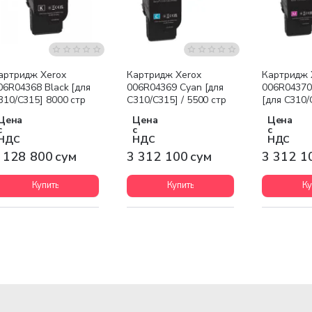
Бесплатная доставка
Бесплатная доставка
Бесплатна
артридж Xerox
Картридж Xerox
Картридж 
06R04368 Black [для
006R04369 Cyan [для
006R04370
310/C315] 8000 стр
C310/C315] / 5500 стр
[для C310/
стр
Цена
Цена
Цена
с
с
с
НДС
НДС
НДС
 128 800 сум
3 312 100 сум
3 312 1
Купить
Купить
Ку