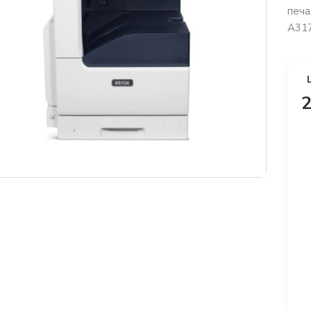
печ
A317
2
платная доставка