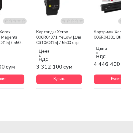
я доставка
Бесплатная доставка
Бесплатная доставк
Xerox
Картридж Xerox
Картридж Xerox
 Magenta
006R04371 Yellow [для
006R04381 Black
C315] / 5500
C310/C315] / 5500 стр
Цена
Цена
с
с
НДС
НДС
4 446 400 сум
00 сум
3 312 100 сум
пить
Купить
Купить