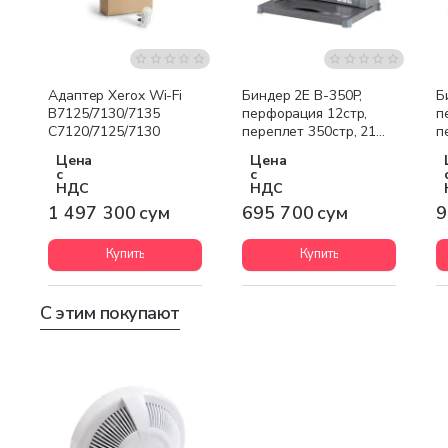
Бесплатная доставка
Адаптер Xerox Wi-Fi
Биндер 2E B-350P,
Б
B7125/7130/7135
перфорация 12стр,
п
C7120/7125/7130
переплет 350стр, 21
п
нож, дырокол
н
Цена
Цена
с
с
НДС
НДС
1 497 300 сум
695 700 сум
9
Купить
Купить
С этим покупают