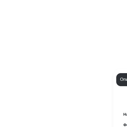
Оп
Н
Ф