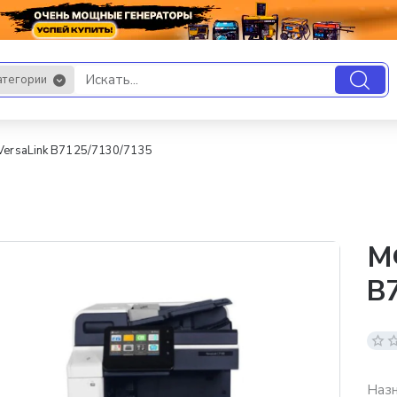
атегории
.
VersaLink B7125/7130/7135
МФ
B7
Наз