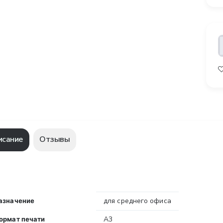
исание
Отзывы
для среднего офиса
азначение
А3
ормат печати