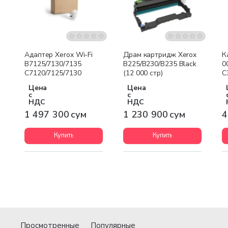
Бесплатная доставка
Бесплатная доставка
Адаптер Xerox Wi-Fi
Драм картридж Xerox
К
B7125/7130/7135
B225/B230/B235 Black
0
C7120/7125/7130
(12 000 стр)
C
Цена
Цена
с
с
НДС
НДС
1 497 300 сум
1 230 900 сум
4
Купить
Купить
Просмотренные
Популярные