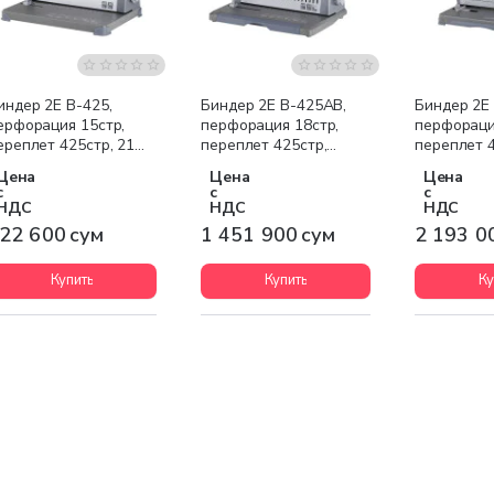
Бесплатная доставка
Бесплатна
индер 2E B-425,
Биндер 2E B-425AB,
Биндер 2E
ерфорация 15стр,
перфорация 18стр,
перфораци
ереплет 425стр, 21
переплет 425стр,
переплет 4
ож
регулируемые ножи 1-
регулируе
Цена
Цена
Цена
21
21
с
с
с
НДС
НДС
НДС
22 600 сум
1 451 900 сум
2 193 0
Купить
Купить
Ку