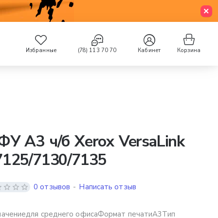
Избранные
(78) 113 70 70
Кабинет
Корзина
У A3 ч/б Xerox VersaLink
125/7130/7135
0 отзывов
-
Написать отзыв
начениедля среднего офисаФормат печатиА3Тип