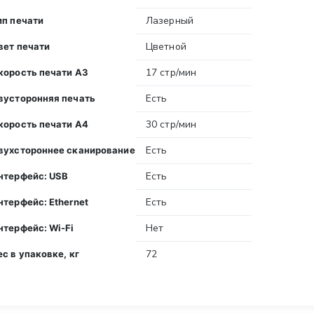
Лазерный
ип печати
Цветной
вет печати
17 стр/мин
корость печати A3
Есть
вусторонняя печать
30 стр/мин
корость печати A4
Есть
вухстороннее сканирование
Есть
нтерфейс: USB
Есть
нтерфейс: Ethernet
Нет
нтерфейс: Wi-Fi
72
ес в упаковке, кг