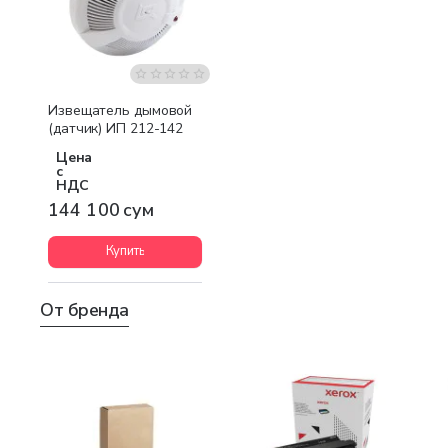
Бестселлер
Извещатель дымовой
(датчик) ИП 212-142
Цена
с
НДС
144 100 сум
Купить
От бренда