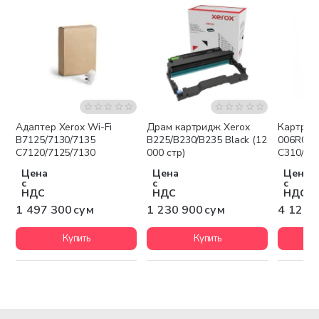
Адаптер Xerox Wi-Fi
Драм картридж Xerox
Картрид
Бесплатная доставка
Бесплатная доставка
Беспла
B7125/7130/7135
B225/B230/B235 Black (12
006R0436
C7120/7125/7130
000 стр)
C310/C31
Цена
Цена
Цена
с
с
с
НДС
НДС
НДС
1 497 300 сум
1 230 900 сум
4 128 
Купить
Купить