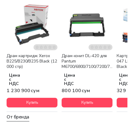
Драм картридж Xerox
Драм-юнит DL-420 для
Картрид
Бесплатная доставка
B225/B230/B235 Black (12
Pantum
047 LBP
000 стр)
M6700/6800/7100/7200/7300,
Black
P3010/3300 (30 000стр)
Цена
Цена
Цена
с
с
с
НДС
НДС
НДС
1 230 900 сум
800 100 сум
329 30
Купить
Купить
От бренда