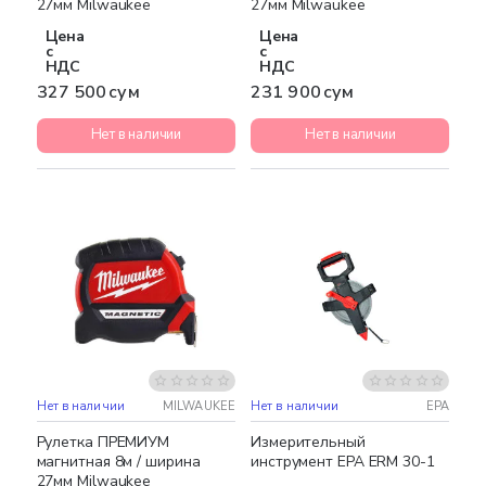
27мм Milwaukee
27мм Milwaukee
Цена
Цена
с
с
НДС
НДС
327 500 сум
231 900 сум
Нет в наличии
Нет в наличии
Нет в наличии
MILWAUKEE
Нет в наличии
EPA
Рулетка ПРЕМИУМ
Измерительный
магнитная 8м / ширина
инструмент EPA ERM 30-1
27мм Milwaukee