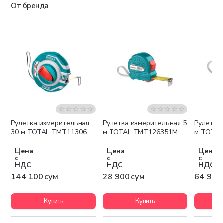
От бренда
Рулетка измерительная
Рулетка измерительная 5
Рулетка
30 м TOTAL TMT11306
м TOTAL TMT126351M
м TOTA
Цена
Цена
Цена
с
с
с
НДС
НДС
НДС
144 100 сум
28 900 сум
64 900
Купить
Купить