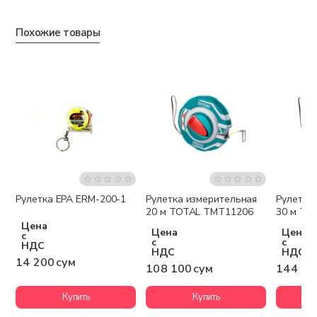
Похожие товары
Рулетка EPA ERM-200-1
Рулетка измерительная
Рулетка
20 м TOTAL TMT11206
30 м TO
Цена
Цена
Цена
с
с
с
НДС
НДС
НДС
14 200 сум
108 100 сум
144 10
Купить
Купить