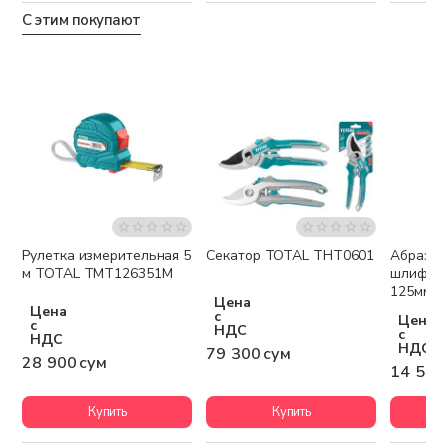
С этим покупают
Рулетка измерительная 5
Cекатор TOTAL THT0601
Абразив
м TOTAL TMT126351M
шлифова
125мм T
Цена
TAC223
Цена
с
Цена
с
НДС
с
НДС
НДС
79 300 сум
28 900 сум
14 500
Купить
Купить