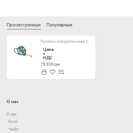
Просмотренные
Популярные
Рулетка измерительная 10 м TOTAL TMT126101M
Цена
с
НДС
79 300 сум
О нас
О нас
Блог
ЧаВо