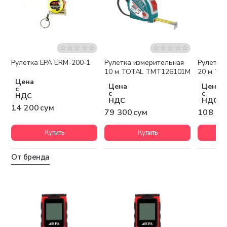
Рулетка EPA ERM-200-1
Рулетка измерительная
Рулетка
10 м TOTAL TMT126101M
20 м TO
Цена
Цена
Цена
с
с
с
НДС
НДС
НДС
14 200 сум
79 300 сум
108 10
Купить
Купить
От бренда