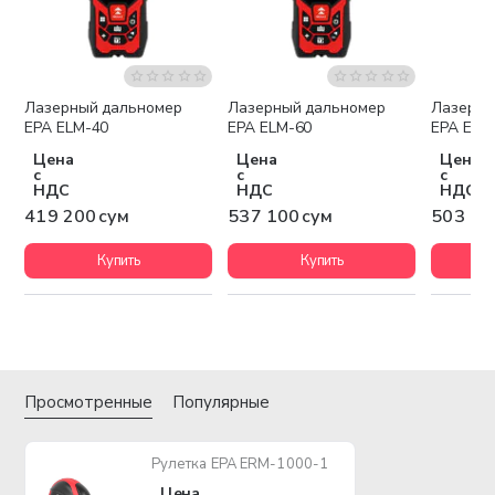
Лазерный дальномер
Лазерный дальномер
Лазерны
EPA ELM-40
EPA ELM-60
EPA ELM
Цена
Цена
Цена
с
с
с
НДС
НДС
НДС
419 200 сум
537 100 сум
503 10
Купить
Купить
Просмотренные
Популярные
Рулетка EPA ERM-1000-1
Цена