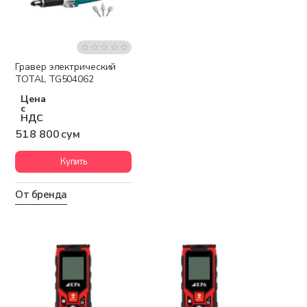
Гравер электрический
TOTAL TG504062
Цена
с
НДС
518 800 сум
Купить
От бренда