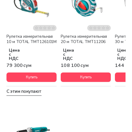
Рулетка измерительная
Рулетка измерительная
Рулетка
10 м TOTAL TMT126101M
20 м TOTAL TMT11206
30 м TO
Цена
Цена
Цена
с
с
с
НДС
НДС
НДС
79 300 сум
108 100 сум
144 10
Купить
Купить
С этим покупают