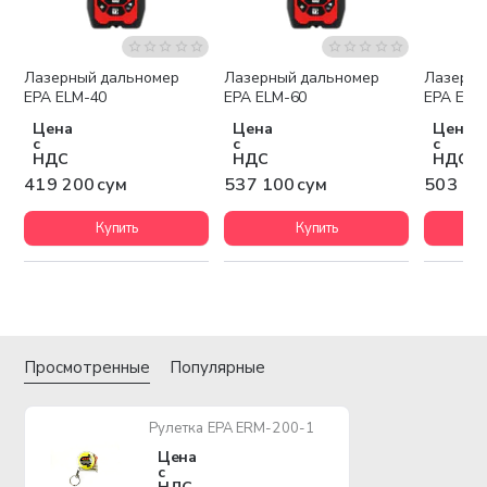
Лазерный дальномер
Лазерный дальномер
Лазерны
EPA ELM-40
EPA ELM-60
EPA ELM
Цена
Цена
Цена
с
с
с
НДС
НДС
НДС
419 200 сум
537 100 сум
503 10
Купить
Купить
Просмотренные
Популярные
Рулетка EPA ERM-200-1
Цена
с