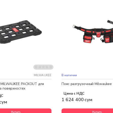
Бесплатная доставка
MILWAUKEE
В наличии
 MILWAUKEE PACKOUT для
Пояс разгрузочный Milwaukee
а поверхностях
Цена с НДС
ДС
1 624 400 сум
сум
Купить
Купить