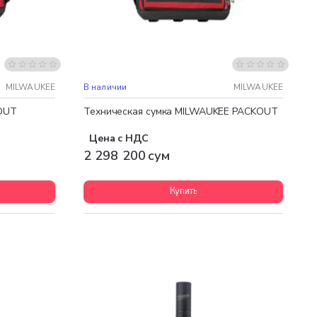
Бесплатная доставка
MILWAUKEE
В наличии
MILWAUKEE
OUT
Техническая сумка MILWAUKEE PACKOUT
Цена с НДС
2 298 200 сум
Купить