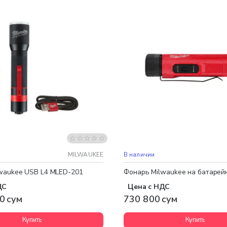
 доставка
MILWAUKEE
В наличии
waukee USB L4 MLED-201
Фонарь Milwaukee на батарейк
ДС
Цена с НДС
0 сум
730 800 сум
Купить
Купить