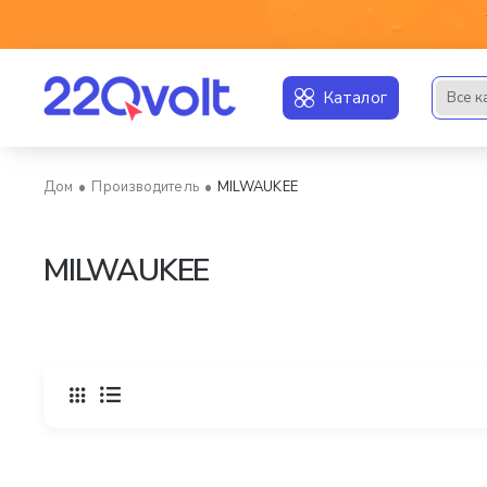
Каталог
Все к
Искать..
Производитель
MILWAUKEE
home
MILWAUKEE