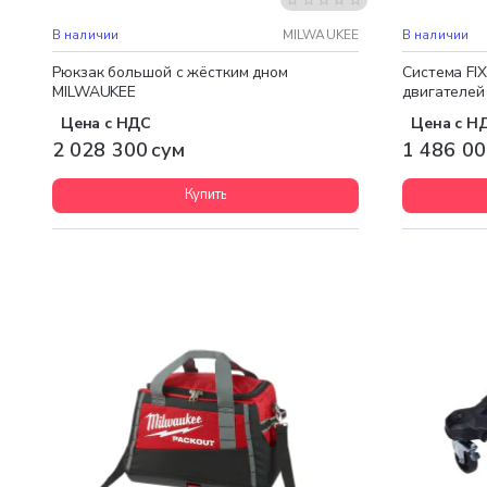
Бесплатная доставка
Бесплатная
В наличии
MILWAUKEE
В наличии
Рюкзак большой с жёстким дном
Система FI
MILWAUKEE
двигателей
Цена с НДС
Цена с Н
2 028 300 сум
1 486 00
Купить