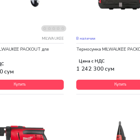
 доставка
Бесплатная доставка
MILWAUKEE
В наличии
ILWAUKEE PACKOUT для
Термосумка MILWAUKEE PACK
Цена с НДС
ДС
1 242 300 сум
0 сум
Купить
Купить