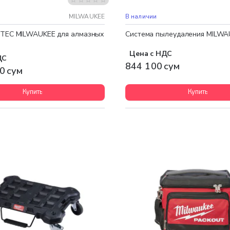
 доставка
MILWAUKEE
В наличии
XTEC MILWAUKEE для алмазных
Система пылеудаления MILWA
Цена с НДС
ДС
844 100 сум
0 сум
Купить
Купить