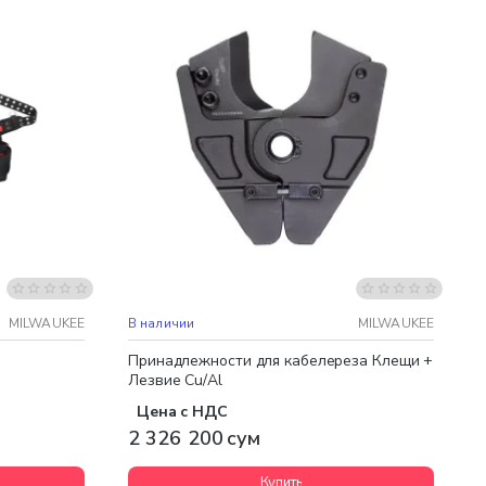
Бесплатная доставка
MILWAUKEE
В наличии
MILWAUKEE
Принадлежности для кабелереза Клещи +
Лезвие Cu/Al
Цена с НДС
2 326 200 сум
Купить