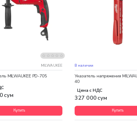
 доставка
MILWAUKEE
В наличии
ель MILWAUKEE PD-705
Указатель напряжения MILWA
40
ДС
Цена с НДС
0 сум
327 000 сум
Купить
Купить