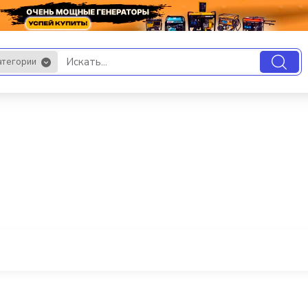
атегории
.