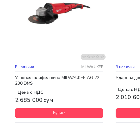
Бесплатная доставка
Бесплатная
В наличии
MILWAUKEE
В наличии
Угловая шлифмашина MILWAUKEE AG 22-
Ударная др
230 DMS
Цена с Н
Цена с НДС
2 010 60
2 685 000 сум
Купить