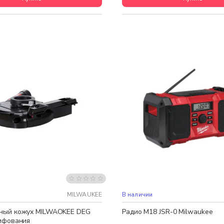
 доставка
Бесплатная доставка
MILWAUKEE
В наличии
ный кожух MILWAOKEE DEG
Радио M18 JSR-0 Milwaukee
ифования