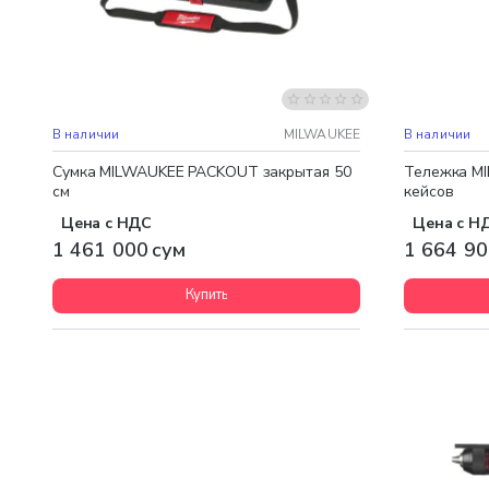
Бесплатная доставка
Бесплатная
В наличии
MILWAUKEE
В наличии
Сумка MILWAUKEE PACKOUT закрытая 50
Тележка M
см
кейсов
Цена с НДС
Цена с Н
1 461 000 сум
1 664 90
Купить