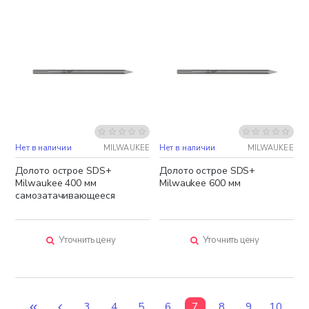
Нет в наличии
MILWAUKEE
Нет в наличии
MILWAUKEE
Долото острое SDS+
Долото острое SDS+
Milwaukee 400 мм
Milwaukee 600 мм
самозатачивающееся
Уточнить цену
Уточнить цену
3
4
5
6
7
8
9
10