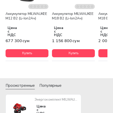
Аккумулятор MILWAUKEE
Аккумулятор MILWAUKEE
Аккумул
Бесплатная доставка
Беспла
M12 B2 (Li-Ion2Ач)
M18 B2 (Li-Ion2Ач)
M18 B5 (
Цена
Цена
Цена
с
с
с
НДС
НДС
НДС
677 300 сум
1 156 800 сум
2 003 
Купить
Купить
Просмотренные
Популярные
Энергокомплект MILWAUKEE M18 NRG-402
Цена
с