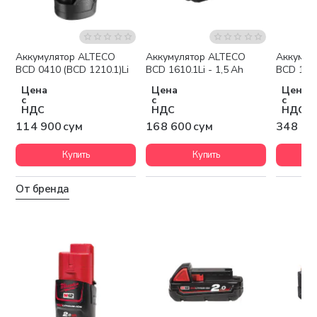
Аккумулятор ALTECO
Аккумулятор ALTECO
Аккумул
BCD 0410 (BCD 1210.1)Li
BCD 1610.1Li - 1,5 Ah
BCD 180
Цена
Цена
Цена
с
с
с
НДС
НДС
НДС
114 900 сум
168 600 сум
348 60
Купить
Купить
От бренда