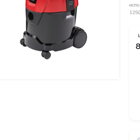
испо
1250
8
платная доставка