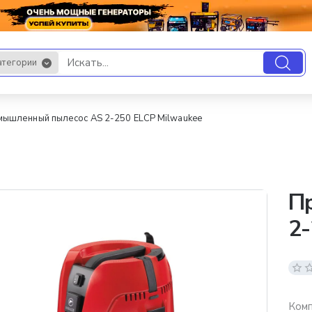
атегории
.
ышленный пылесос AS 2-250 ELCP Milwaukee
П
2-
Комп