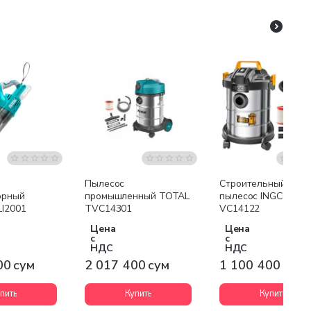
Бесплатная доставка
Бесплатная доставк
Пылесос
Строительный
орный
промышленный TOTAL
пылесос INGCO
I2001
TVC14301
VC14122
Цена
Цена
с
с
НДС
НДС
00 сум
2 017 400 сум
1 100 400 сум
пить
Купить
Купить