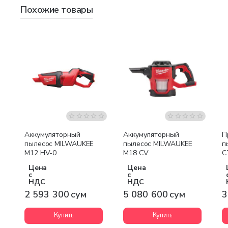
Похожие товары
Бесплатная доставка
Бесплатная доставка
Аккумуляторный
Аккумуляторный
П
пылесос MILWAUKEE
пылесос MILWAUKEE
п
M12 HV-0
M18 CV
C
Цена
Цена
с
с
НДС
НДС
2 593 300 сум
5 080 600 сум
3
Купить
Купить