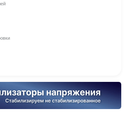
ней
ровки