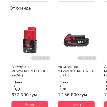
От бренда
Бесплатная доставка
Аккумулятор
Аккумулятор
А
MILWAUKEE M12 B2 (Li-
MILWAUKEE M18 B2 (Li-
M
Ion2Ач)
Ion2Ач)
I
Цена
Цена
с
с
НДС
НДС
677 300 сум
1 156 800 сум
2
Купить
Купить