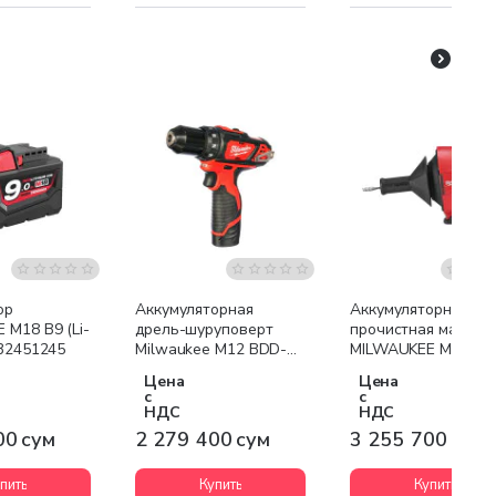
я доставка
Бесплатная доставка
Бесплатная доставк
ор
Аккумуляторная
Аккумуляторная
 M18 B9 (Li-
дрель-шуруповерт
прочистная машина
932451245
Milwaukee M12 BDD-
MILWAUKEE M12 BD
202С
0C
Цена
Цена
с
с
НДС
НДС
00 сум
2 279 400 сум
3 255 700 сум
пить
Купить
Купить