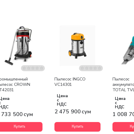
Бесплатная доставка
Бесплатная доставка
ромышленный
Пылесос INGCO
Пылесос
ылесос CROWN
VC14301
аккумулят
T42031
TOTAL TVL
Цена
Цена
Цена
с
с
с
НДС
НДС
НДС
2 475 900 сум
 733 500 сум
1 008 7
Купить
Купить
Ку