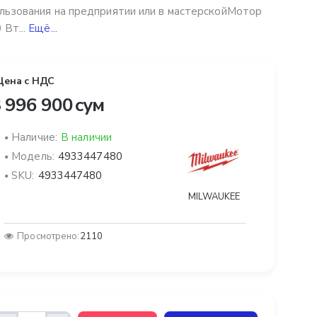
льзования на предприятии или в мастерскойМотор
 Вт...
Ещё...
Цена с НДС
 996 900 сум
Наличие:
В наличии
Модель:
4933447480
SKU:
4933447480
MILWAUKEE
Просмотрено:
2110