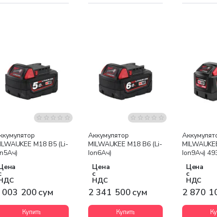
Бесплатная доставка
Бесплатная доставка
Бесплатна
ккумулятор
Аккумулятор
Аккумулят
ILWAUKEE M18 B5 (Li-
MILWAUKEE M18 B6 (Li-
MILWAUKEE
on5Ач)
Ion6Ач)
Ion9Ач) 4
Цена
Цена
Цена
с
с
с
НДС
НДС
НДС
 003 200 сум
2 341 500 сум
2 870 1
Купить
Купить
Ку