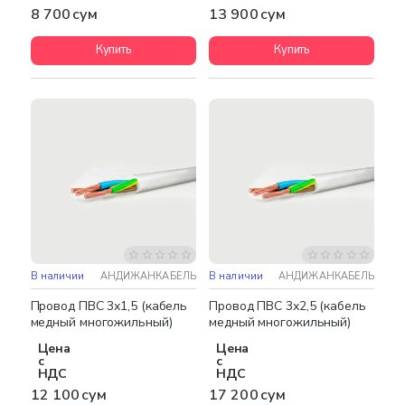
8 700 сум
13 900 сум
Купить
Купить
В наличии
АНДИЖАНКАБЕЛЬ
В наличии
АНДИЖАНКАБЕЛЬ
Бестселлер
Провод ПВС 3х1,5 (кабель
Провод ПВС 3х2,5 (кабель
медный многожильный)
медный многожильный)
Цена
Цена
с
с
НДС
НДС
12 100 сум
17 200 сум