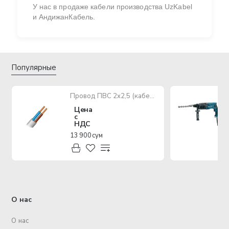
У нас в продаже кабели производства UzKabel
и АндижанКабель.
Популярные
Провод ПВС 2х2,5 (кабель медный многожильный)
Цена
с
НДС
13 900 сум
О нас
О нас