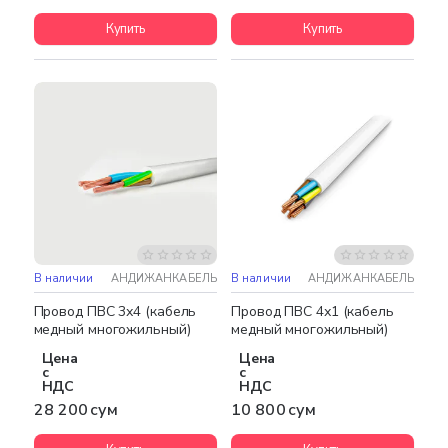
Купить
Купить
В наличии
АНДИЖАНКАБЕЛЬ
В наличии
АНДИЖАНКАБЕЛЬ
Бестселлер
Провод ПВС 3х4 (кабель
Провод ПВС 4х1 (кабель
медный многожильный)
медный многожильный)
Цена
Цена
с
с
НДС
НДС
28 200 сум
10 800 сум