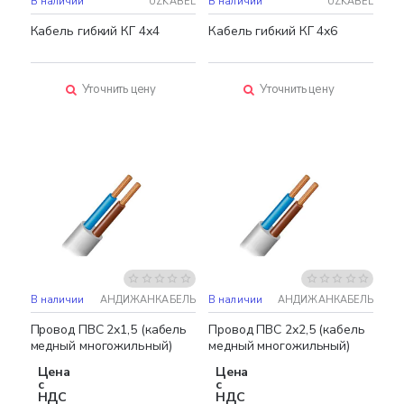
В наличии
UZKABEL
В наличии
UZKABEL
Кабель гибкий КГ 4х4
Кабель гибкий КГ 4х6
Уточнить цену
Уточнить цену
В наличии
АНДИЖАНКАБЕЛЬ
В наличии
АНДИЖАНКАБЕЛЬ
Бестселлер
Бестселлер
Провод ПВС 2х1,5 (кабель
Провод ПВС 2х2,5 (кабель
медный многожильный)
медный многожильный)
Цена
Цена
с
с
НДС
НДС