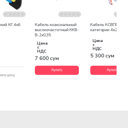
Бестсел
кий КГ 4х6
Кабель коаксиальный
Кабель КСВПП-5-
высокочастотный ККВ-
категории 4х2х0,52
В-2х0,35
Цена
Цена
с
с
НДС
НДС
5 300 сум
7 600 сум
Купить
Купить
нить цену