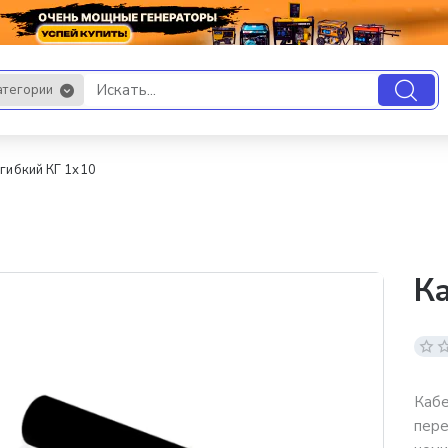
атегории
.
гибкий КГ 1х10
Ка
Кабе
пере