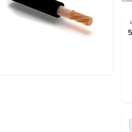
номи
5
Бестселлер