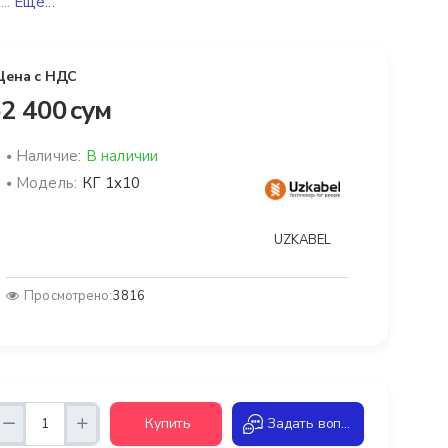
...
Ещё...
Цена с НДС
2 400 сум
Наличие:
В наличии
Модель:
КГ 1х10
UZKABEL
Просмотрено:
3816
Купить
Задать вопрос