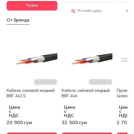
Купить
Уточнить цену
У
От бренда
Кабель силовой медный
Кабель силовой медный
Провод 
Бестселлер
ВВГ 4х2,5
ВВГ 4х4
(алюмин
Цена
Цена
Цена
с
с
с
НДС
НДС
НДС
20 900 сум
32 500 сум
2 700 