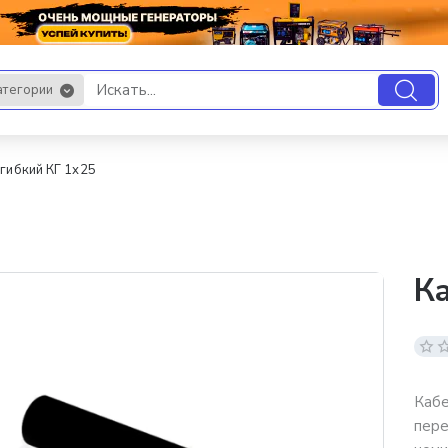
атегории
.
гибкий КГ 1х25
Ка
Кабе
пере