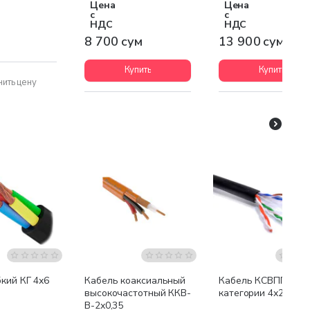
Цена
Цена
с
с
НДС
НДС
8 700 сум
13 900 сум
Купить
Купить
нить цену
Бестсел
кий КГ 4х6
Кабель коаксиальный
Кабель КСВПП-5-
высокочастотный ККВ-
категории 4х2х0,52
В-2х0,35