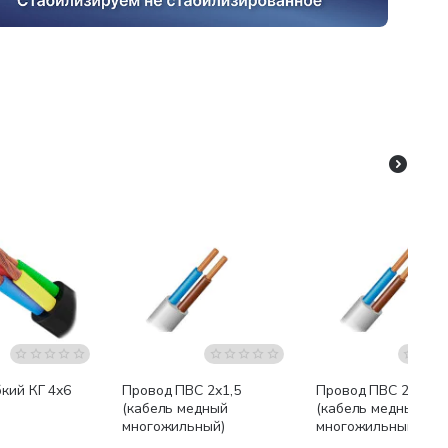
Бестселлер
Бестсел
кий КГ 4х6
Провод ПВС 2х1,5
Провод ПВС 2х2,5
(кабель медный
(кабель медный
многожильный)
многожильный)