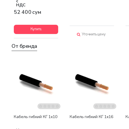
с
НДС
52 400 сум
Купить
Уточнить цену
От бренда
Бестселлер
Кабель гибкий КГ 1х10
Кабель гибкий КГ 1х16
К