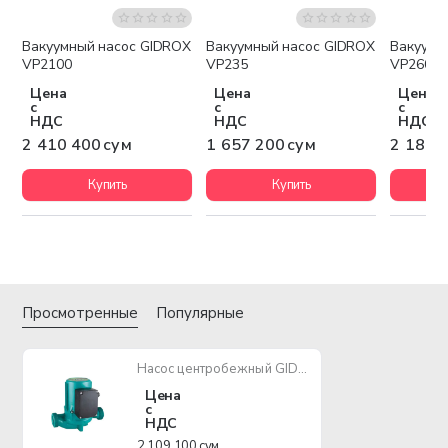
Вакуумный насос GIDROX
Вакуумный насос GIDROX
Вакуумн
Бесплатная доставка
Бесплатная доставка
Беспла
VP2100
VP235
VP260
Цена
Цена
Цена
с
с
с
НДС
НДС
НДС
2 410 400 сум
1 657 200 сум
2 184 
Купить
Купить
Просмотренные
Популярные
Насос центробежный GIDROX GR550T
Цена
с
НДС
2 109 100 сум