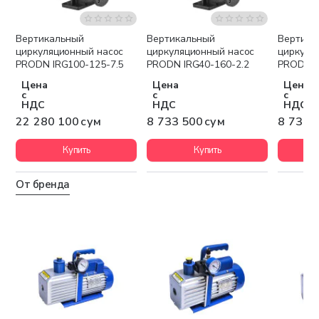
Вертикальный
Вертикальный
Вертика
Бесплатная доставка
Бесплатная доставка
Беспла
НОВИНКА
НОВИНКА
НОВИН
циркуляционный насос
циркуляционный насос
циркуля
PRODN IRG100-125-7.5
PRODN IRG40-160-2.2
PRODN I
Цена
Цена
Цена
с
с
с
НДС
НДС
НДС
22 280 100 сум
8 733 500 сум
8 733 
Купить
Купить
От бренда