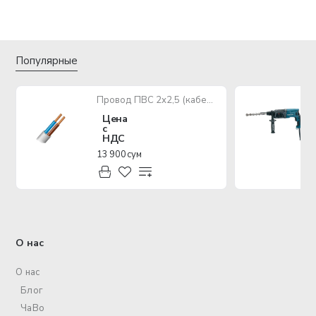
Популярные
Провод ПВС 2х2,5 (кабель медный многожильный)
Цена
с
НДС
13 900 сум
О нас
О нас
Блог
ЧаВо