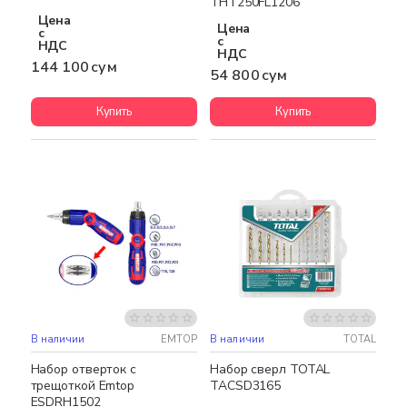
THT250FL1206
Цена
Цена
с
с
НДС
НДС
144 100 сум
54 800 сум
Купить
Купить
В наличии
EMTOP
В наличии
TOTAL
Набор отверток с
Набор сверл TOTAL
трещоткой Emtop
TACSD3165
ESDRH1502