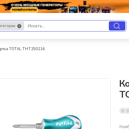
атегории
.
ертка TOTAL THT250216
К
T
Ком