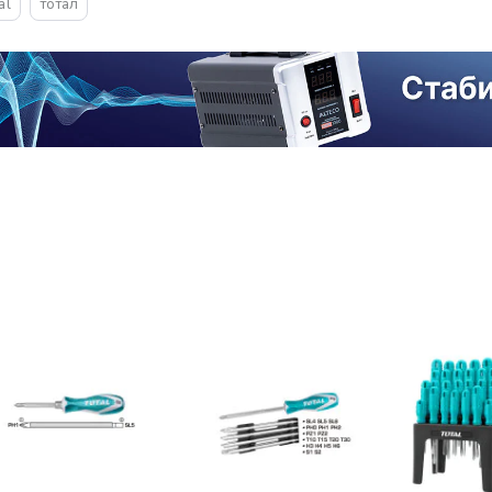
al
тотал