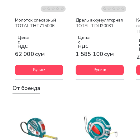
Бесплатная доставка
Молоток слесарный
Дрель аккумуляторная
К
TOTAL THT715006
TOTAL TIDLI20031
о
T
Цена
Цена
с
с
НДС
НДС
62 000 сум
1 585 100 сум
2
Купить
Купить
От бренда