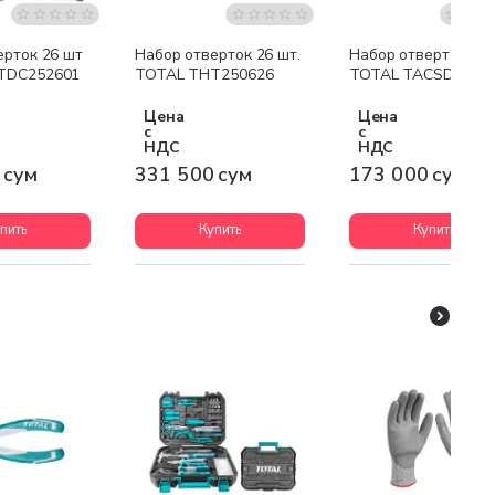
ерток 26 шт
Набор отверток 26 шт.
Набор отверток 55
TDC252601
TOTAL THT250626
TOTAL TACSD3055
Цена
Цена
с
с
НДС
НДС
 сум
331 500 сум
173 000 сум
пить
Купить
Купить