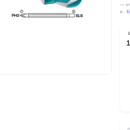
— эт
и...
Е
1