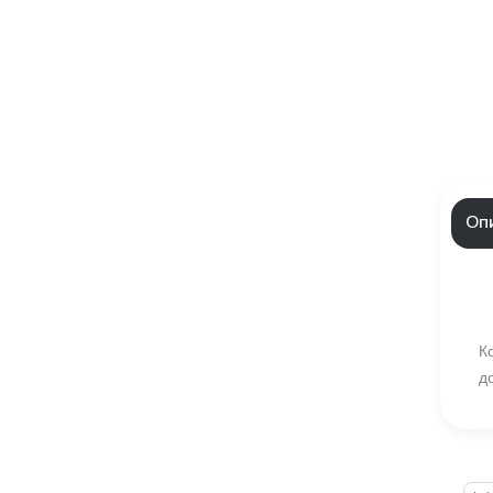
Оп
К
д