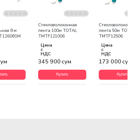
Стекловолоконная
Стекловолоконная
ьная 8 м
лента 100м TOTAL
лента 50м TOTAL
T126081M
TMTF121006
TMTF12506
Цена
Цена
с
с
НДС
НДС
сум
345 900 сум
173 000 сум
пить
Купить
Купить