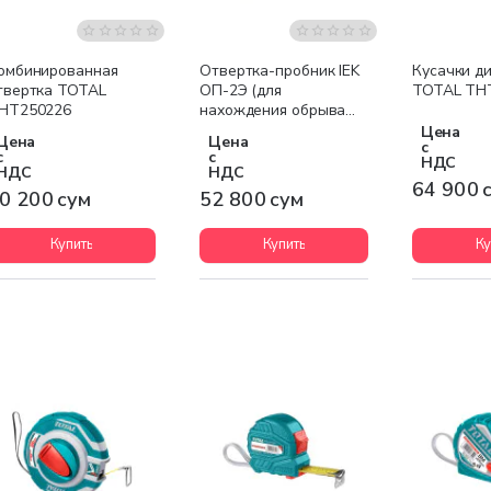
омбинированная
Отвертка-пробник IEK
Кусачки д
твертка TOTAL
ОП-2Э (для
TOTAL TH
HT250226
нахождения обрыва
провода в стене)
Цена
Цена
Цена
с
с
с
НДС
НДС
НДС
64 900 
0 200 сум
52 800 сум
Купить
Купить
Ку