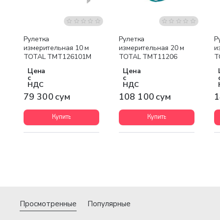
Рулетка
Рулетка
Р
измерительная 10 м
измерительная 20 м
и
TOTAL TMT126101M
TOTAL TMT11206
T
Цена
Цена
с
с
НДС
НДС
79 300 сум
108 100 сум
1
Купить
Купить
Просмотренные
Популярные