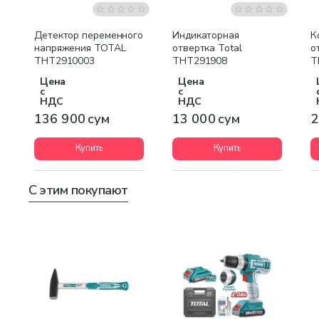
Детектор переменного
Индикаторная
К
напряжения TOTAL
отвертка Total
о
THT2910003
THT291908
T
Цена
Цена
с
с
НДС
НДС
136 900 сум
13 000 сум
2
Купить
Купить
С этим покупают