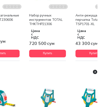
иагональные
Набор ручных
Анти-режущая
T230606
инструментов TOTAL
перчатка Total
THKTHP21306
TSP1701-XL
Цена
Цена
с
с
НДС
НДС
сум
720 500 сум
43 300 сум
пить
Купить
Купить