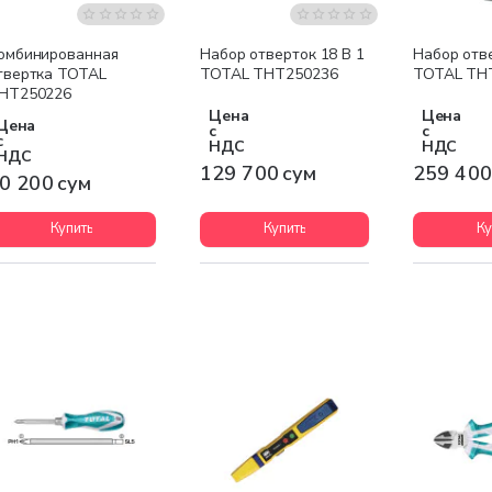
омбинированная
Набор отверток 18 В 1
Набор отв
твертка TOTAL
TOTAL THT250236
TOTAL TH
HT250226
Цена
Цена
Цена
с
с
с
НДС
НДС
НДС
129 700 сум
259 400
0 200 сум
Купить
Купить
Ку