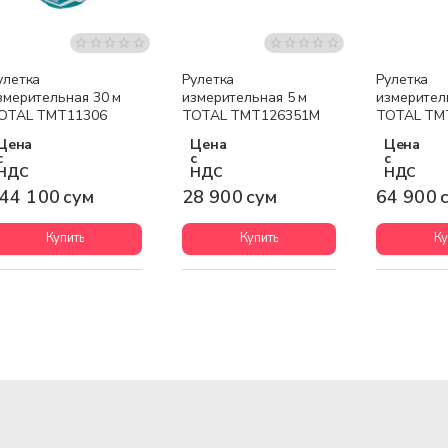
улетка
Рулетка
Рулетка
змерительная 30 м
измерительная 5 м
измерител
OTAL TMT11306
TOTAL TMT126351M
TOTAL TM
Цена
Цена
Цена
с
с
с
НДС
НДС
НДС
44 100 сум
28 900 сум
64 900 
Купить
Купить
Ку