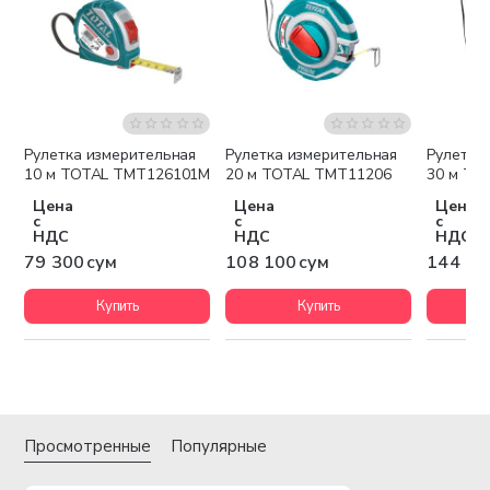
Рулетка измерительная
Рулетка измерительная
Рулетка
10 м TOTAL TMT126101M
20 м TOTAL TMT11206
30 м TO
Цена
Цена
Цена
с
с
с
НДС
НДС
НДС
79 300 сум
108 100 сум
144 10
Купить
Купить
Просмотренные
Популярные