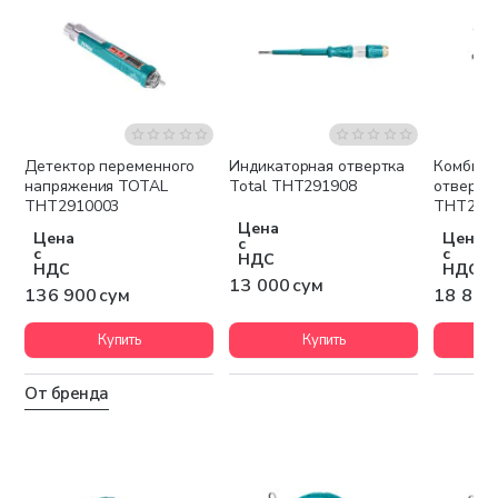
Детектор переменного
Индикаторная отвертка
Комбини
напряжения TOTAL
Total THT291908
отвертк
THT2910003
THT250
Цена
Цена
Цена
с
с
с
НДС
НДС
НДС
13 000 сум
136 900 сум
18 800
Купить
Купить
От бренда